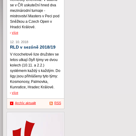
se v ČR uskuteční hned dva
mezinárodní turnaje -
mistrovství Masters v Peci pod
Sněžkou a Czech Open v
Hradci Králové.
více
12. 10. 2018
RLD v sezóně 2018/19
V ricochetové lize družstev se
letos utkají čtyři týmy ve dvou
kolech (10.11. a 2.2.)
systémem každý s každým. Do
ligy jsou přihlášeny tyto týmy:
Kosmonosy, Palmovka,
Kunratice, Hradec Králové.
více
Archív aktualit
RSS