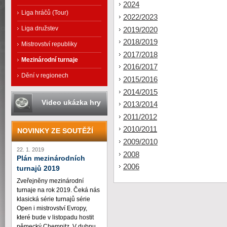
2024
Liga hráčů (Tour)
2022/2023
Liga družstev
2019/2020
2018/2019
Mistrovství republiky
2017/2018
Mezinárodní turnaje
2016/2017
Dění v regionech
2015/2016
2014/2015
Video ukázka hry
2013/2014
2011/2012
2010/2011
NOVINKY ZE SOUTĚŽÍ
2009/2010
22. 1. 2019
2008
Plán mezinárodních
2006
turnajů 2019
Zveřejněny mezinárodní
turnaje na rok 2019. Čeká nás
klasická série turnajů série
Open i mistrovství Evropy,
které bude v listopadu hostit
německý Chemnitz. V dubnu