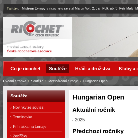
Twitter
:
Mistrem Evropy v ricochetu se stal Martin Volf. 2. Jan Pulkráb, 3. Petr Malý.
Ricochet
Oficiální webové stránky
České ricochetové asociace
Co je ricochet
Soutěže
Hráči a družstva
Kluby a 
Úvodní stránka
›
Soutěže
›
Mezinárodní turnaje
›
Hungarian Open
Hungarian Open
Soutěže
Novinky ze soutěží
Aktuální ročník
Termínovka
2025
Přihláška na turnaje
Předchozí ročníky
Žebříčky