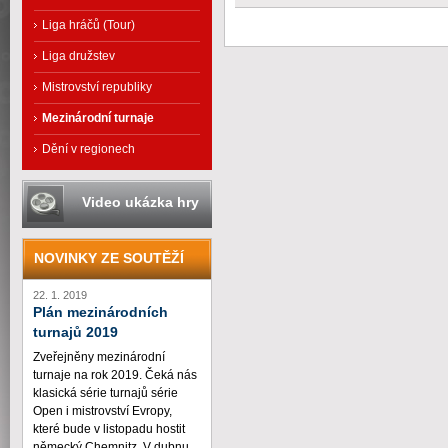
Liga hráčů (Tour)
Liga družstev
Mistrovství republiky
Mezinárodní turnaje
Dění v regionech
Video ukázka hry
NOVINKY ZE SOUTĚŽÍ
22. 1. 2019
Plán mezinárodních
turnajů 2019
Zveřejněny mezinárodní
turnaje na rok 2019. Čeká nás
klasická série turnajů série
Open i mistrovství Evropy,
které bude v listopadu hostit
německý Chemnitz. V dubnu