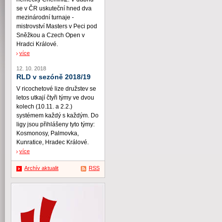
se v ČR uskuteční hned dva
mezinárodní turnaje -
mistrovství Masters v Peci pod
Sněžkou a Czech Open v
Hradci Králové.
více
12. 10. 2018
RLD v sezóně 2018/19
V ricochetové lize družstev se
letos utkají čtyři týmy ve dvou
kolech (10.11. a 2.2.)
systémem každý s každým. Do
ligy jsou přihlášeny tyto týmy:
Kosmonosy, Palmovka,
Kunratice, Hradec Králové.
více
Archív aktualit
RSS