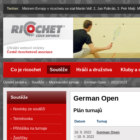
Twitter
:
Mistrem Evropy v ricochetu se stal Martin Volf. 2. Jan Pulkráb, 3. Petr Malý.
Ricochet
Oficiální webové stránky
České ricochetové asociace
Co je ricochet
Soutěže
Hráči a družstva
Kluby a 
Úvodní stránka
›
Soutěže
›
Mezinárodní turnaje
›
German Open
›
2022/2023
German Open
Soutěže
Novinky ze soutěží
Plán turnajů
Termínovka
Datum
Turnaj
Přihláška na turnaje
16. 9. 2022
German Open
– 18. 9. 2022
Žebříčky