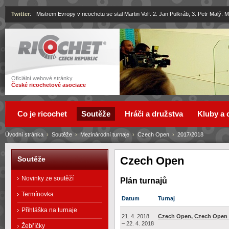
Twitter
:
Mistrem Evropy v ricochetu se stal Martin Volf. 2. Jan Pulkráb, 3. Petr Malý.
Ricochet
Oficiální webové stránky
České ricochetové asociace
Co je ricochet
Soutěže
Hráči a družstva
Kluby a 
Úvodní stránka
›
Soutěže
›
Mezinárodní turnaje
›
Czech Open
›
2017/2018
Czech Open
Soutěže
Novinky ze soutěží
Plán turnajů
Termínovka
Datum
Turnaj
Přihláška na turnaje
21. 4. 2018
Czech Open, Czech Open 
– 22. 4. 2018
Žebříčky