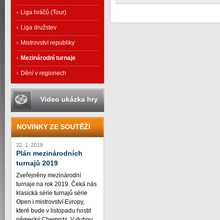
Liga hráčů (Tour)
Liga družstev
Mistrovství republiky
Mezinárodní turnaje
Dění v regionech
Video ukázka hry
NOVINKY ZE SOUTĚŽÍ
22. 1. 2019
Plán mezinárodních
turnajů 2019
Zveřejněny mezinárodní
turnaje na rok 2019. Čeká nás
klasická série turnajů série
Open i mistrovství Evropy,
které bude v listopadu hostit
německý Chemnitz. V dubnu