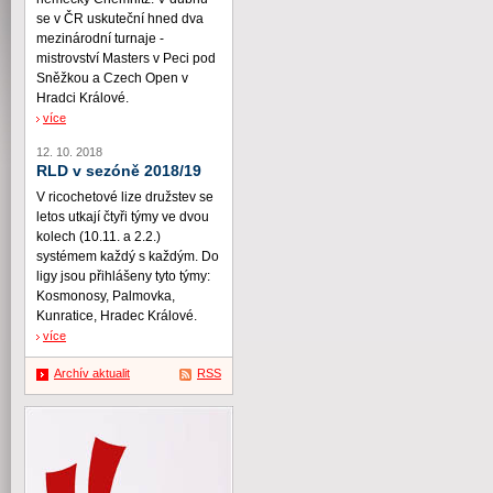
se v ČR uskuteční hned dva
mezinárodní turnaje -
mistrovství Masters v Peci pod
Sněžkou a Czech Open v
Hradci Králové.
více
12. 10. 2018
RLD v sezóně 2018/19
V ricochetové lize družstev se
letos utkají čtyři týmy ve dvou
kolech (10.11. a 2.2.)
systémem každý s každým. Do
ligy jsou přihlášeny tyto týmy:
Kosmonosy, Palmovka,
Kunratice, Hradec Králové.
více
Archív aktualit
RSS