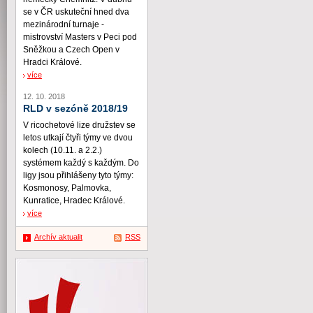
se v ČR uskuteční hned dva
mezinárodní turnaje -
mistrovství Masters v Peci pod
Sněžkou a Czech Open v
Hradci Králové.
více
12. 10. 2018
RLD v sezóně 2018/19
V ricochetové lize družstev se
letos utkají čtyři týmy ve dvou
kolech (10.11. a 2.2.)
systémem každý s každým. Do
ligy jsou přihlášeny tyto týmy:
Kosmonosy, Palmovka,
Kunratice, Hradec Králové.
více
Archív aktualit
RSS