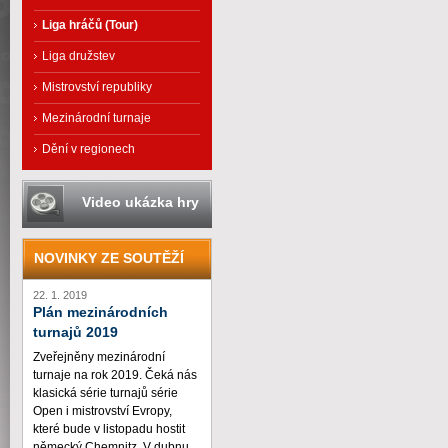
Liga hráčů (Tour)
Liga družstev
Mistrovství republiky
Mezinárodní turnaje
Dění v regionech
Video ukázka hry
NOVINKY ZE SOUTĚŽÍ
22. 1. 2019
Plán mezinárodních
turnajů 2019
Zveřejněny mezinárodní
turnaje na rok 2019. Čeká nás
klasická série turnajů série
Open i mistrovství Evropy,
které bude v listopadu hostit
německý Chemnitz. V dubnu