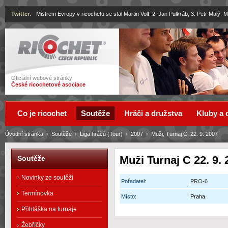
Twitter
:
Mistrem Evropy v ricochetu se stal Martin Volf. 2. Jan Pulkráb, 3. Petr Malý.
Ricochet
Oficiální webové stránky
České ricochetové asociace
Co je ricochet
Soutěže
Hráči a družstva
Kluby a 
Úvodní stránka
›
Soutěže
›
Liga hráčů (Tour)
›
2007
›
Muži, Turnaj C, 22. 9. 2007
Muži Turnaj C 22. 9.
Soutěže
Novinky ze soutěží
Pořadatel:
PRO-6
Termínovka
Místo:
Praha
Přihláška na turnaje
Žebříčky