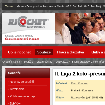
Twitter
:
Mistrem Evropy v ricochetu se stal Martin Volf. 2. Jan Pulkráb, 3. Petr Malý.
Ricochet
Oficiální webové stránky
České ricochetové asociace
Co je ricochet
Soutěže
Hráči a družstva
Kluby a 
Úvodní stránka
›
Soutěže
›
Liga družstev
›
2010/2011
›
II. Liga družstev, 2.kolo -přes
II. Liga 2.kolo -přesu
Soutěže
Novinky ze soutěží
Pořadatel:
Esa z Kunratic
Termínovka
Místo:
Praha 4 - Kunratice
Přihláška na turnaje
Přílohy:
Rozlosování
(pdf, 75,59 kB)
Žebříčky