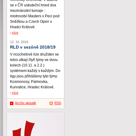
se v ČR uskuteční hned dva
mezinárodní turnaje -
mistrovství Masters v Peci pod
Sněžkou a Czech Open v
Hradci Králové.
více
12. 10. 2018
RLD v sezóně 2018/19
V ricochetové lize družstev se
letos utkají čtyři týmy ve dvou
kolech (10.11. a 2.2.)
systémem každý s každým. Do
ligy jsou přihlášeny tyto týmy:
Kosmonosy, Palmovka,
Kunratice, Hradec Králové.
více
Archív aktualit
RSS