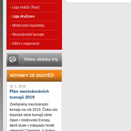
Liga hráčů (Tour)
Liga družstev
Mistrovství republiky
Mezinárodní turnaje
Dění v regionech
Video ukázka hry
NOVINKY ZE SOUTĚŽÍ
22. 1. 2019
Plán mezinárodních
turnajů 2019
Zveřejněny mezinárodní
turnaje na rok 2019. Čeká nás
klasická série turnajů série
Open i mistrovství Evropy,
které bude v listopadu hostit
německý Chemnitz. V dubnu