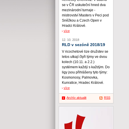
se v ČR uskuteční hned dva
mezinárodní turnaje -
mistrovství Masters v Peci pod
Sněžkou a Czech Open v
Hradci Králové.
více
12. 10. 2018
RLD v sezóně 2018/19
V ricochetové lize družstev se
letos utkají čtyři týmy ve dvou
kolech (10.11. a 2.2.)
systémem každý s každým. Do
ligy jsou přihlášeny tyto týmy:
Kosmonosy, Palmovka,
Kunratice, Hradec Králové.
více
Archív aktualit
RSS