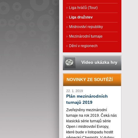
Liga hráčů (Tour)
Liga družstev
Mistrovství republiky
Mezinárodní turnaje
Dění v regionech
Video ukázka hry
NOVINKY ZE SOUTĚŽÍ
22. 1. 2019
Plán mezinárodních
turnajů 2019
Zveřejněny mezinárodní
turnaje na rok 2019. Čeká nás
klasická série turnajů série
Open i mistrovství Evropy,
které bude v listopadu hostit
německý Chemnitz. V dubnu