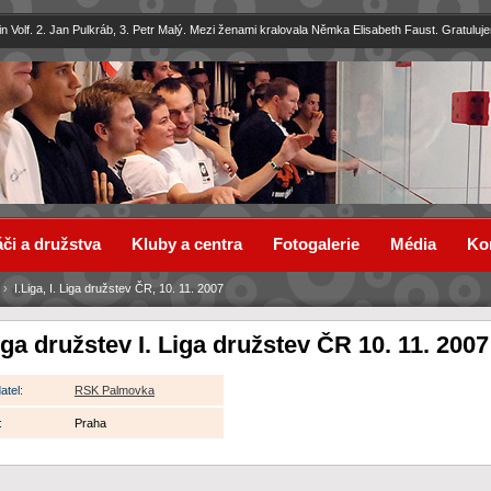
in Volf. 2. Jan Pulkráb, 3. Petr Malý. Mezi ženami kralovala Němka Elisabeth Faust. Gratuluj
či a družstva
Kluby a centra
Fotogalerie
Média
Ko
›
I.Liga, I. Liga družstev ČR, 10. 11. 2007
iga družstev I. Liga družstev ČR 10. 11. 2007
atel:
RSK Palmovka
:
Praha