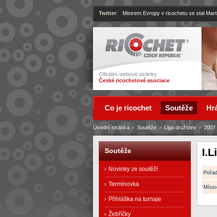
Twitter
:
Mistrem Evropy v ricochetu se stal Mart
Ricochet
Oficiální webové stránky
České ricochetové asociace
Co je ricochet
Soutěže
Hrá
Úvodní stránka
›
Soutěže
›
Liga družstev
›
2007
I.L
Soutěže
Novinky ze soutěží
Pořad
Termínovka
Místo
Přihláška na turnaje
Žebříčky