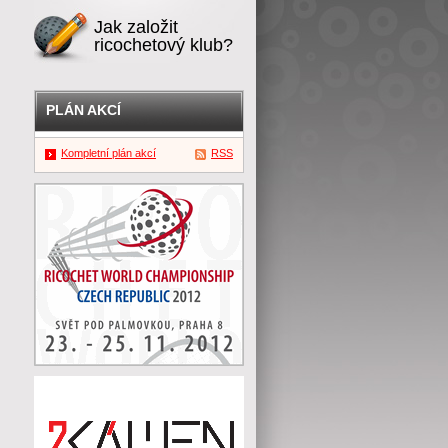
Jak založit
ricochetový klub?
PLÁN AKCÍ
Kompletní plán akcí
RSS