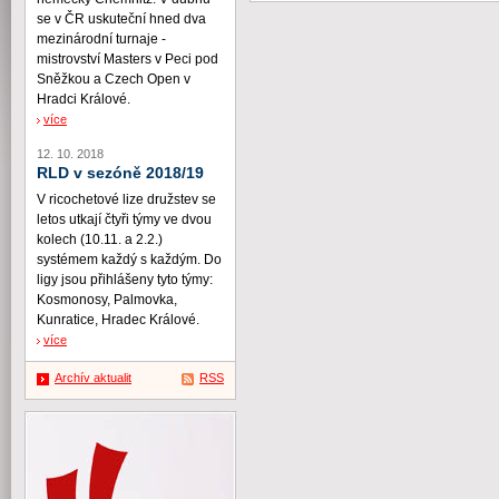
se v ČR uskuteční hned dva
mezinárodní turnaje -
mistrovství Masters v Peci pod
Sněžkou a Czech Open v
Hradci Králové.
více
12. 10. 2018
RLD v sezóně 2018/19
V ricochetové lize družstev se
letos utkají čtyři týmy ve dvou
kolech (10.11. a 2.2.)
systémem každý s každým. Do
ligy jsou přihlášeny tyto týmy:
Kosmonosy, Palmovka,
Kunratice, Hradec Králové.
více
Archív aktualit
RSS