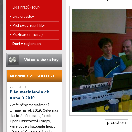
Liga hráčů (Tour)
Liga družstev
Mistrovství republiky
Mezinárodní turnaje
Dění v regionech
Video ukázka hry
NOVINKY ZE SOUTĚŽÍ
22. 1. 2019
Plán mezinárodních
turnajů 2019
Zveřejněny mezinárodní
turnaje na rok 2019. Čeká nás
klasická série turnajů série
Open i mistrovství Evropy,
předchozí
které bude v listopadu hostit
německý Chemnitz. V dubnu