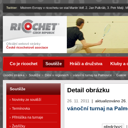
Twitter
:
Mistrem Evropy v ricochetu se stal Martin Volf. 2. Jan Pulkráb, 3. Petr Malý.
Ricochet
Oficiální webové stránky
České ricochetové asociace
Co je ricochet
Soutěže
Hráči a družstva
Kluby a 
Úvodní stránka
›
Soutěže
›
Dění v regionech
›
vánoční turnaj na Palmovce
›
Galerie
Detail obrázku
Soutěže
Novinky ze soutěží
26. 11. 2011
|
aktualizováno 26.
vánoční turnaj na Pal
Termínovka
Přihláška na turnaje
Žebříčky
předchozí