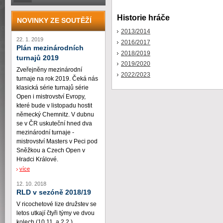
Historie hráče
NOVINKY ZE SOUTĚŽÍ
2013/2014
22. 1. 2019
2016/2017
Plán mezinárodních
2018/2019
turnajů 2019
2019/2020
Zveřejněny mezinárodní
2022/2023
turnaje na rok 2019. Čeká nás
klasická série turnajů série
Open i mistrovství Evropy,
které bude v listopadu hostit
německý Chemnitz. V dubnu
se v ČR uskuteční hned dva
mezinárodní turnaje -
mistrovství Masters v Peci pod
Sněžkou a Czech Open v
Hradci Králové.
více
12. 10. 2018
RLD v sezóně 2018/19
V ricochetové lize družstev se
letos utkají čtyři týmy ve dvou
kolech (10.11. a 2.2.)