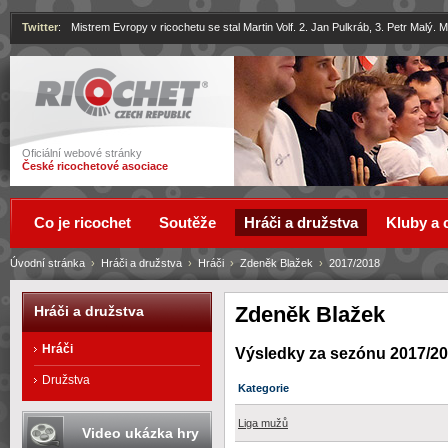
Twitter
:
Mistrem Evropy v ricochetu se stal Martin Volf. 2. Jan Pulkráb, 3. Petr Malý.
Ricochet
Oficiální webové stránky
České ricochetové asociace
Co je ricochet
Soutěže
Hráči a družstva
Kluby a 
Úvodní stránka
›
Hráči a družstva
›
Hráči
›
Zdeněk Blažek
›
2017/2018
Zdeněk Blažek
Hráči a družstva
Hráči
Výsledky za sezónu 2017/2
Družstva
Kategorie
Liga mužů
Video ukázka hry