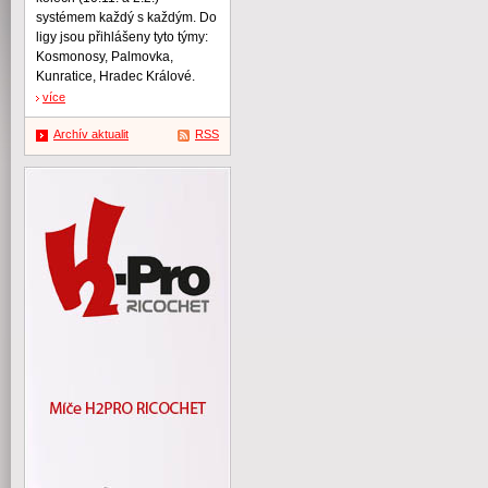
systémem každý s každým. Do
ligy jsou přihlášeny tyto týmy:
Kosmonosy, Palmovka,
Kunratice, Hradec Králové.
více
Archív aktualit
RSS