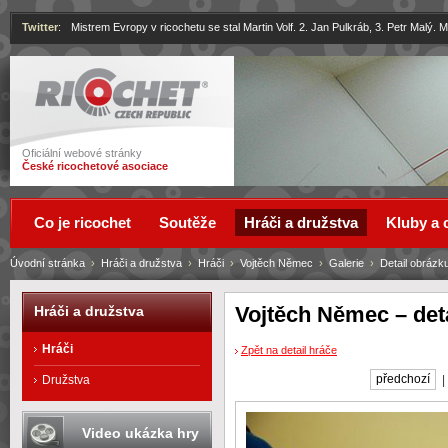
Twitter
:
Mistrem Evropy v ricochetu se stal Martin Volf. 2. Jan Pulkráb, 3. Petr Malý.
Ricochet
Oficiální webové stránky
České ricochetové asociace
Co je ricochet
Soutěže
Hráči a družstva
Kluby a 
Úvodní stránka
›
Hráči a družstva
›
Hráči
›
Vojtěch Němec
›
Galerie
›
Detail obrázk
Vojtěch Němec – det
Hráči a družstva
Hráči
Zpět na detail hráče
předchozí
Družstva
Video ukázka hry