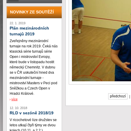
NOVINKY ZE SOUTĚŽÍ
22. 1. 2019
Plán mezinárodních
turnajů 2019
Zveřejněny mezinárodní
turnaje na rok 2019. Čeká nás
klasická série turnajů série
Open i mistrovství Evropy,
které bude v listopadu hostit
německý Chemnitz. V dubnu
se v ČR uskuteční hned dva
mezinárodní turnaje -
mistrovství Masters v Peci pod
Sněžkou a Czech Open v
Hradci Králové.
předchozí
více
12. 10. 2018
RLD v sezóně 2018/19
V ricochetové lize družstev se
letos utkají čtyři týmy ve dvou
kolech (10.11. a 2.2.)