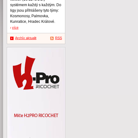
systémem každý s každým. Do
ligy jsou přihlášeny tyto týmy:
Kosmonosy, Palmovka,
Kunratice, Hradec Králové.
více
Archív aktualit
RSS