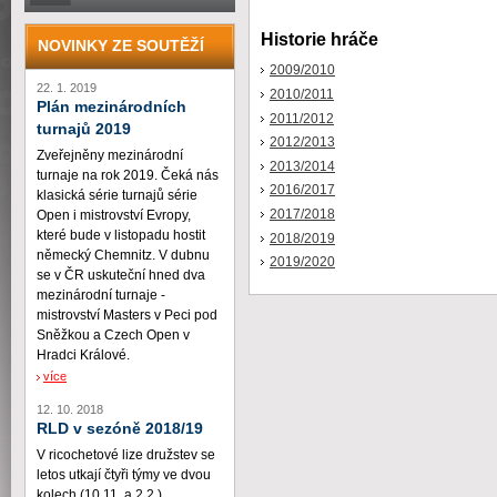
Historie hráče
NOVINKY ZE SOUTĚŽÍ
2009/2010
22. 1. 2019
2010/2011
Plán mezinárodních
2011/2012
turnajů 2019
2012/2013
Zveřejněny mezinárodní
2013/2014
turnaje na rok 2019. Čeká nás
2016/2017
klasická série turnajů série
2017/2018
Open i mistrovství Evropy,
které bude v listopadu hostit
2018/2019
německý Chemnitz. V dubnu
2019/2020
se v ČR uskuteční hned dva
mezinárodní turnaje -
mistrovství Masters v Peci pod
Sněžkou a Czech Open v
Hradci Králové.
více
12. 10. 2018
RLD v sezóně 2018/19
V ricochetové lize družstev se
letos utkají čtyři týmy ve dvou
kolech (10.11. a 2.2.)