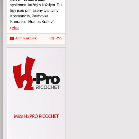
systémem každý s každým. Do
ligy jsou přihlášeny tyto týmy:
Kosmonosy, Palmovka,
Kunratice, Hradec Králové.
více
Archív aktualit
RSS