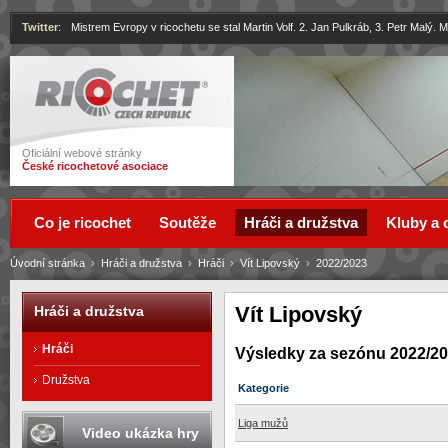
Twitter
:
Mistrem Evropy v ricochetu se stal Martin Volf. 2. Jan Pulkráb, 3. Petr Malý.
Ricochet
Oficiální webové stránky
České ricochetové asociace
Co je ricochet
Soutěže
Hráči a družstva
Kluby a 
Úvodní stránka
›
Hráči a družstva
›
Hráči
›
Vít Lipovský
›
2022/2023
Vít Lipovský
Hráči a družstva
Hráči
Výsledky za sezónu 2022/2
Družstva
Kategorie
Liga mužů
Video ukázka hry