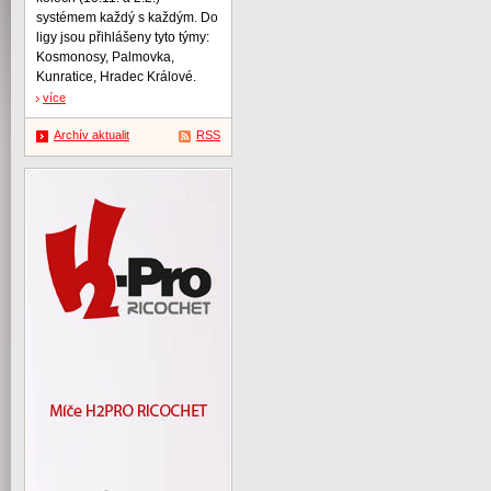
systémem každý s každým. Do
ligy jsou přihlášeny tyto týmy:
Kosmonosy, Palmovka,
Kunratice, Hradec Králové.
více
Archív aktualit
RSS