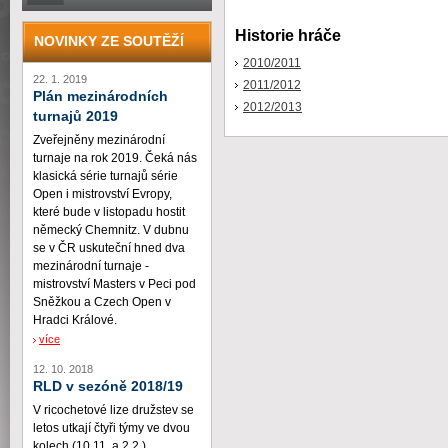
Historie hráče
NOVINKY ZE SOUTĚŽÍ
2010/2011
22. 1. 2019
2011/2012
Plán mezinárodních
2012/2013
turnajů 2019
Zveřejněny mezinárodní
turnaje na rok 2019. Čeká nás
klasická série turnajů série
Open i mistrovství Evropy,
které bude v listopadu hostit
německý Chemnitz. V dubnu
se v ČR uskuteční hned dva
mezinárodní turnaje -
mistrovství Masters v Peci pod
Sněžkou a Czech Open v
Hradci Králové.
více
12. 10. 2018
RLD v sezóně 2018/19
V ricochetové lize družstev se
letos utkají čtyři týmy ve dvou
kolech (10.11. a 2.2.)