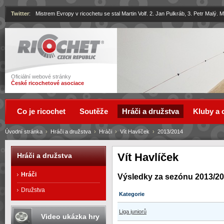
Twitter
:
Mistrem Evropy v ricochetu se stal Martin Volf. 2. Jan Pulkráb, 3. Petr Malý.
Ricochet
Oficiální webové stránky
České ricochetové asociace
Co je ricochet
Soutěže
Hráči a družstva
Kluby a 
Úvodní stránka
›
Hráči a družstva
›
Hráči
›
Vít Havlíček
›
2013/2014
Vít Havlíček
Hráči a družstva
Hráči
Výsledky za sezónu 2013/2
Družstva
Kategorie
Liga juniorů
Video ukázka hry