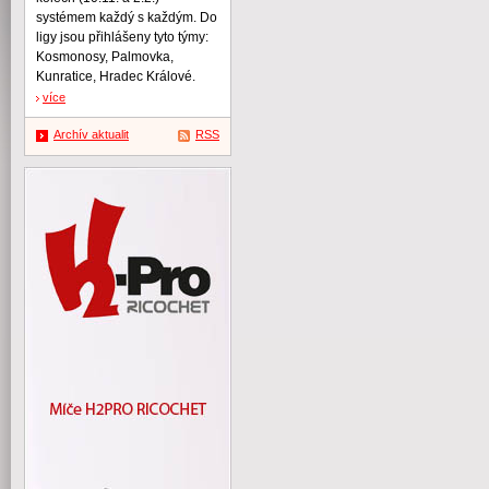
systémem každý s každým. Do
ligy jsou přihlášeny tyto týmy:
Kosmonosy, Palmovka,
Kunratice, Hradec Králové.
více
Archív aktualit
RSS