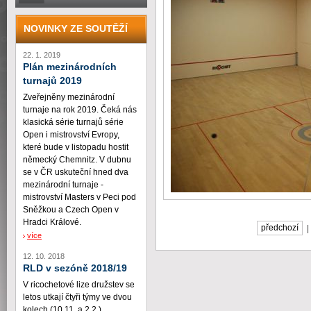
NOVINKY ZE SOUTĚŽÍ
22. 1. 2019
Plán mezinárodních
turnajů 2019
Zveřejněny mezinárodní
turnaje na rok 2019. Čeká nás
klasická série turnajů série
Open i mistrovství Evropy,
které bude v listopadu hostit
německý Chemnitz. V dubnu
se v ČR uskuteční hned dva
mezinárodní turnaje -
mistrovství Masters v Peci pod
Sněžkou a Czech Open v
Hradci Králové.
předchozí
více
12. 10. 2018
RLD v sezóně 2018/19
V ricochetové lize družstev se
letos utkají čtyři týmy ve dvou
kolech (10.11. a 2.2.)