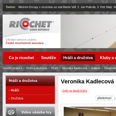
Twitter
:
Mistrem Evropy v ricochetu se stal Martin Volf. 2. Jan Pulkráb, 3. Petr Malý.
Ricochet
Oficiální webové stránky
České ricochetové asociace
Co je ricochet
Soutěže
Hráči a družstva
Kluby a 
Úvodní stránka
›
Hráči a družstva
›
Hráči
›
Veronika Kadlecová
›
Galerie
›
Detail ob
Veronika Kadlecová 
Hráči a družstva
Hráči
Zpět na detail hráče
předchozí
Družstva
Video ukázka hry