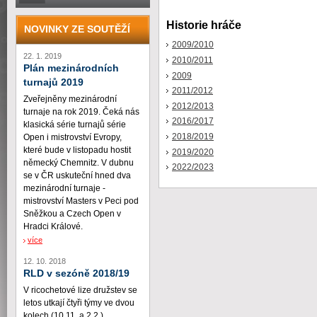
Historie hráče
NOVINKY ZE SOUTĚŽÍ
2009/2010
22. 1. 2019
2010/2011
Plán mezinárodních
2009
turnajů 2019
2011/2012
Zveřejněny mezinárodní
2012/2013
turnaje na rok 2019. Čeká nás
2016/2017
klasická série turnajů série
2018/2019
Open i mistrovství Evropy,
které bude v listopadu hostit
2019/2020
německý Chemnitz. V dubnu
2022/2023
se v ČR uskuteční hned dva
mezinárodní turnaje -
mistrovství Masters v Peci pod
Sněžkou a Czech Open v
Hradci Králové.
více
12. 10. 2018
RLD v sezóně 2018/19
V ricochetové lize družstev se
letos utkají čtyři týmy ve dvou
kolech (10.11. a 2.2.)