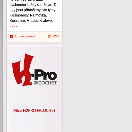
systémem každý s každým. Do
ligy jsou přihlášeny tyto týmy:
Kosmonosy, Palmovka,
Kunratice, Hradec Králové.
více
Archív aktualit
RSS