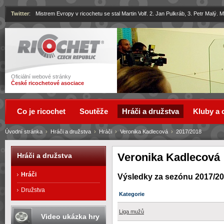
Twitter
:
Mistrem Evropy v ricochetu se stal Martin Volf. 2. Jan Pulkráb, 3. Petr Malý.
Ricochet
Oficiální webové stránky
České ricochetové asociace
Co je ricochet
Soutěže
Hráči a družstva
Kluby a 
Úvodní stránka
›
Hráči a družstva
›
Hráči
›
Veronika Kadlecová
›
2017/2018
Veronika Kadlecová
Hráči a družstva
Hráči
Výsledky za sezónu 2017/2
Družstva
Kategorie
Liga mužů
Video ukázka hry