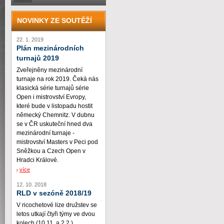
NOVINKY ZE SOUTĚŽÍ
22. 1. 2019
Plán mezinárodních
turnajů 2019
Zveřejněny mezinárodní
turnaje na rok 2019. Čeká nás
klasická série turnajů série
Open i mistrovství Evropy,
které bude v listopadu hostit
německý Chemnitz. V dubnu
se v ČR uskuteční hned dva
mezinárodní turnaje -
mistrovství Masters v Peci pod
Sněžkou a Czech Open v
Hradci Králové.
více
12. 10. 2018
RLD v sezóně 2018/19
V ricochetové lize družstev se
letos utkají čtyři týmy ve dvou
kolech (10.11. a 2.2.)