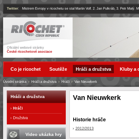
Twitter
:
Mistrem Evropy v ricochetu se stal Martin Volf. 2. Jan Pulkráb, 3. Petr Malý.
Ricochet
Oficiální webové stránky
České ricochetové asociace
Co je ricochet
Soutěže
Hráči a družstva
Kluby a 
Úvodní stránka
›
Hráči a družstva
›
Hráči
›
Van Nieuwkerk
Van Nieuwkerk
Hráči a družstva
Hráči
Družstva
Historie hráče
2012/2013
Video ukázka hry