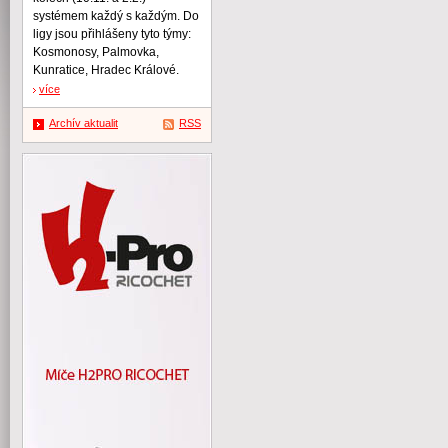
systémem každý s každým. Do
ligy jsou přihlášeny tyto týmy:
Kosmonosy, Palmovka,
Kunratice, Hradec Králové.
více
Archív aktualit
RSS