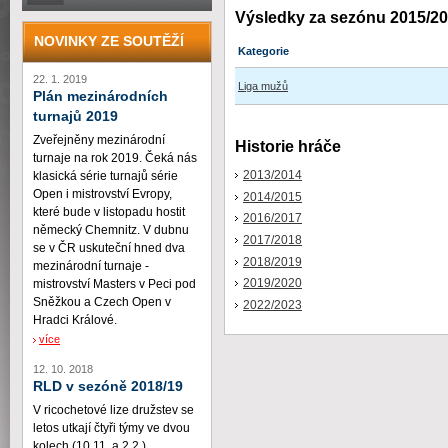
Výsledky za sezónu 2015/2
NOVINKY ZE SOUTĚŽÍ
Kategorie
22. 1. 2019
Liga mužů
Plán mezinárodních
turnajů 2019
Zveřejněny mezinárodní
Historie hráče
turnaje na rok 2019. Čeká nás
2013/2014
klasická série turnajů série
Open i mistrovství Evropy,
2014/2015
které bude v listopadu hostit
2016/2017
německý Chemnitz. V dubnu
2017/2018
se v ČR uskuteční hned dva
2018/2019
mezinárodní turnaje -
2019/2020
mistrovství Masters v Peci pod
Sněžkou a Czech Open v
2022/2023
Hradci Králové.
více
12. 10. 2018
RLD v sezóně 2018/19
V ricochetové lize družstev se
letos utkají čtyři týmy ve dvou
kolech (10.11. a 2.2.)