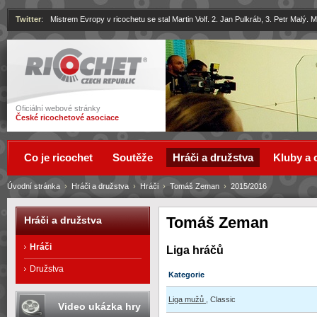
Twitter
:
Mistrem Evropy v ricochetu se stal Martin Volf. 2. Jan Pulkráb, 3. Petr Malý.
Ricochet
Oficiální webové stránky
České ricochetové asociace
Co je ricochet
Soutěže
Hráči a družstva
Kluby a 
Úvodní stránka
›
Hráči a družstva
›
Hráči
›
Tomáš Zeman
›
2015/2016
Tomáš Zeman
Hráči a družstva
Hráči
Liga hráčů
Družstva
Kategorie
Liga mužů
, Classic
Video ukázka hry