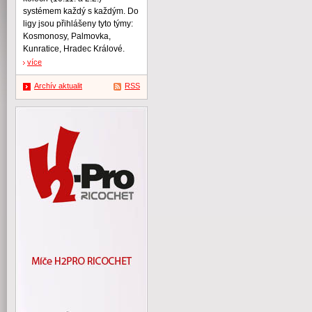
systémem každý s každým. Do
ligy jsou přihlášeny tyto týmy:
Kosmonosy, Palmovka,
Kunratice, Hradec Králové.
více
Archív aktualit
RSS