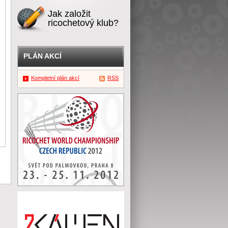
Jak založit
ricochetový klub?
PLÁN AKCÍ
Kompletní plán akcí
RSS