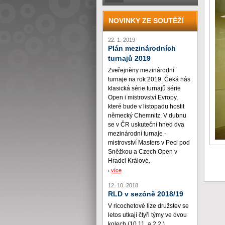
NOVINKY ZE SOUTĚŽÍ
22. 1. 2019
Plán mezinárodních
turnajů 2019
Zveřejněny mezinárodní
turnaje na rok 2019. Čeká nás
klasická série turnajů série
Open i mistrovství Evropy,
které bude v listopadu hostit
německý Chemnitz. V dubnu
se v ČR uskuteční hned dva
mezinárodní turnaje -
mistrovství Masters v Peci pod
Sněžkou a Czech Open v
Hradci Králové.
více
12. 10. 2018
RLD v sezóně 2018/19
V ricochetové lize družstev se
letos utkají čtyři týmy ve dvou
kolech (10.11. a 2.2.)