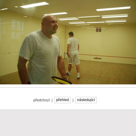
předchozí |
přehled
|
následující