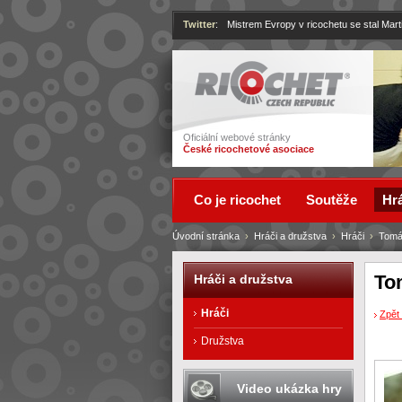
Twitter
:
Mistrem Evropy v ricochetu se stal Mart
Ricochet
Oficiální webové stránky
České ricochetové asociace
Co je ricochet
Soutěže
Hrá
Úvodní stránka
›
Hráči a družstva
›
Hráči
›
Tomá
To
Hráči a družstva
Hráči
Zpět 
Družstva
Video ukázka hry