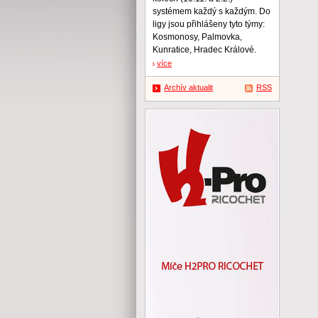
systémem každý s každým. Do
ligy jsou přihlášeny tyto týmy:
Kosmonosy, Palmovka,
Kunratice, Hradec Králové.
více
Archív aktualit
RSS