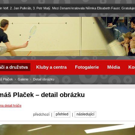
in Volf. 2. Jan Pulkráb, 3. Petr Malý. Mezi ženami kralovala Němka Elisabeth Faust. Gratuluj
či a družstva
Kluby a centra
Fotogalerie
Média
Ko
š Plaček
›
Galerie
›
Detail obrázku
máš Plaček – detail obrázku
na detail hráče
předchozí |
přehled
|
následující