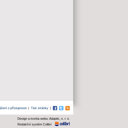
ášení o přístupnosti
|
Tisk stránky
|
Facebook
Twitter
RSS
Design a tvorba webu: Adaptic, s. r. o.
Redakční systém Colibri