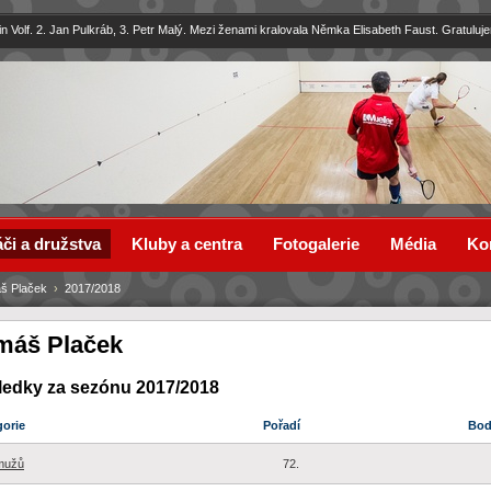
in Volf. 2. Jan Pulkráb, 3. Petr Malý. Mezi ženami kralovala Němka Elisabeth Faust. Gratuluj
či a družstva
Kluby a centra
Fotogalerie
Média
Ko
š Plaček
›
2017/2018
máš Plaček
ledky za sezónu 2017/2018
gorie
Pořadí
Bo
mužů
72.