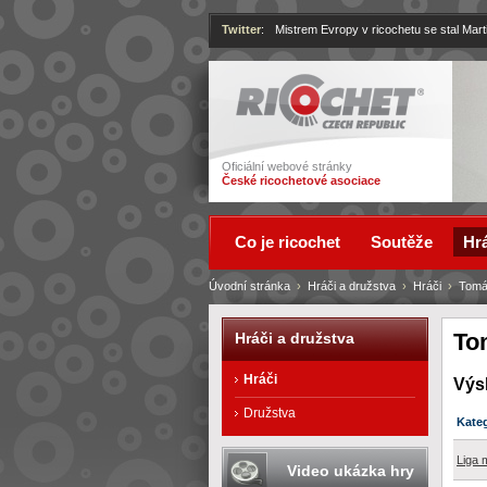
Twitter
:
Mistrem Evropy v ricochetu se stal Mart
Ricochet
Oficiální webové stránky
České ricochetové asociace
Co je ricochet
Soutěže
Hrá
Úvodní stránka
›
Hráči a družstva
›
Hráči
›
Tomá
To
Hráči a družstva
Hráči
Výs
Družstva
Kate
Liga 
Video ukázka hry