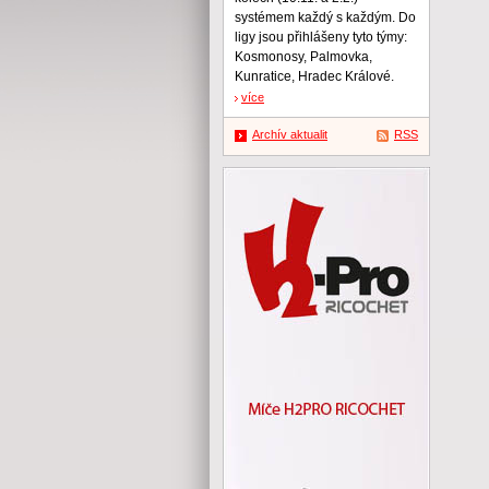
systémem každý s každým. Do
ligy jsou přihlášeny tyto týmy:
Kosmonosy, Palmovka,
Kunratice, Hradec Králové.
více
Archív aktualit
RSS