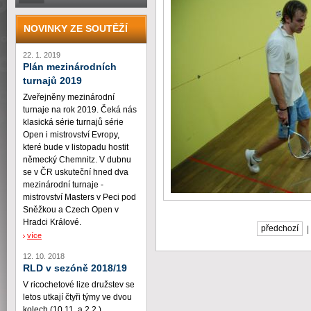
NOVINKY ZE SOUTĚŽÍ
22. 1. 2019
Plán mezinárodních
turnajů 2019
Zveřejněny mezinárodní
turnaje na rok 2019. Čeká nás
klasická série turnajů série
Open i mistrovství Evropy,
které bude v listopadu hostit
německý Chemnitz. V dubnu
se v ČR uskuteční hned dva
mezinárodní turnaje -
mistrovství Masters v Peci pod
Sněžkou a Czech Open v
Hradci Králové.
předchozí
více
12. 10. 2018
RLD v sezóně 2018/19
V ricochetové lize družstev se
letos utkají čtyři týmy ve dvou
kolech (10.11. a 2.2.)