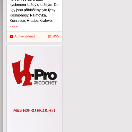
systémem každý s každým. Do
ligy jsou přihlášeny tyto týmy:
Kosmonosy, Palmovka,
Kunratice, Hradec Králové.
více
Archív aktualit
RSS