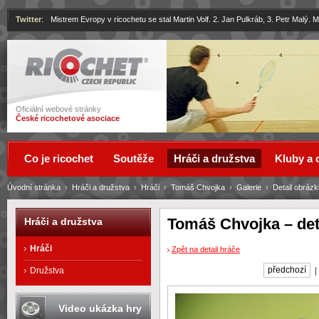
Twitter
:
Mistrem Evropy v ricochetu se stal Martin Volf. 2. Jan Pulkráb, 3. Petr Malý.
Ricochet
Oficiální webové stránky
České ricochetové asociace
Co je ricochet
Soutěže
Hráči a družstva
Kluby a 
Úvodní stránka
›
Hráči a družstva
›
Hráči
›
Tomáš Chvojka
›
Galerie
›
Detail obrázk
Tomáš Chvojka – det
Hráči a družstva
Hráči
Zpět na detail hráče
předchozí
Družstva
Video ukázka hry