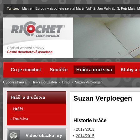
Twitter
:
Mistrem Evropy v ricochetu se stal Martin Volf. 2. Jan Pulkráb, 3. Petr Malý.
Ricochet
Oficiální webové stránky
České ricochetové asociace
Co je ricochet
Soutěže
Hráči a družstva
Kluby a 
Úvodní stránka
›
Hráči a družstva
›
Hráči
›
Suzan Verploegen
Suzan Verploegen
Hráči a družstva
Hráči
Družstva
Historie hráče
2012/2013
Video ukázka hry
2014/2015