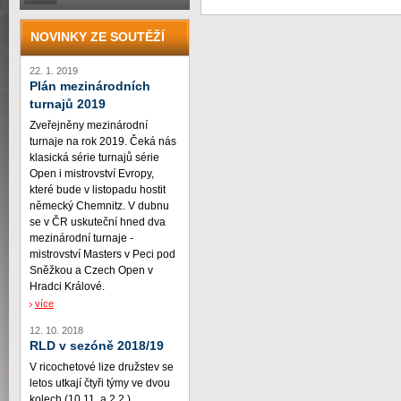
NOVINKY ZE SOUTĚŽÍ
22. 1. 2019
Plán mezinárodních
turnajů 2019
Zveřejněny mezinárodní
turnaje na rok 2019. Čeká nás
klasická série turnajů série
Open i mistrovství Evropy,
které bude v listopadu hostit
německý Chemnitz. V dubnu
se v ČR uskuteční hned dva
mezinárodní turnaje -
mistrovství Masters v Peci pod
Sněžkou a Czech Open v
Hradci Králové.
více
12. 10. 2018
RLD v sezóně 2018/19
V ricochetové lize družstev se
letos utkají čtyři týmy ve dvou
kolech (10.11. a 2.2.)