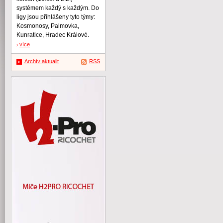
systémem každý s každým. Do
ligy jsou přihlášeny tyto týmy:
Kosmonosy, Palmovka,
Kunratice, Hradec Králové.
více
Archív aktualit
RSS