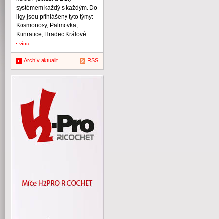
systémem každý s každým. Do
ligy jsou přihlášeny tyto týmy:
Kosmonosy, Palmovka,
Kunratice, Hradec Králové.
více
Archív aktualit
RSS