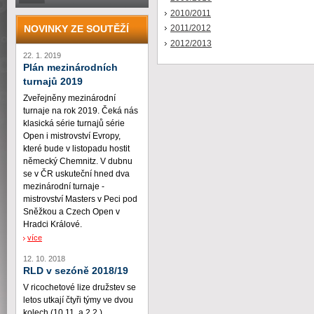
2010/2011
NOVINKY ZE SOUTĚŽÍ
2011/2012
2012/2013
22. 1. 2019
Plán mezinárodních
turnajů 2019
Zveřejněny mezinárodní
turnaje na rok 2019. Čeká nás
klasická série turnajů série
Open i mistrovství Evropy,
které bude v listopadu hostit
německý Chemnitz. V dubnu
se v ČR uskuteční hned dva
mezinárodní turnaje -
mistrovství Masters v Peci pod
Sněžkou a Czech Open v
Hradci Králové.
více
12. 10. 2018
RLD v sezóně 2018/19
V ricochetové lize družstev se
letos utkají čtyři týmy ve dvou
kolech (10.11. a 2.2.)