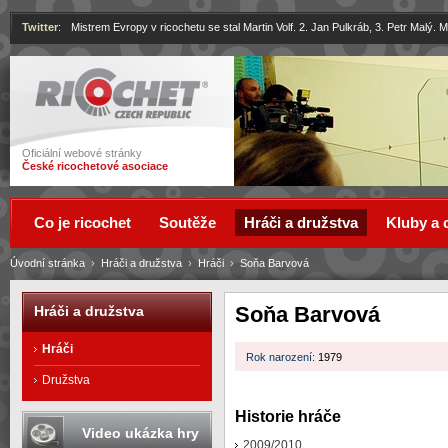
Twitter
:
Mistrem Evropy v ricochetu se stal Martin Volf. 2. Jan Pulkráb, 3. Petr Malý.
Ricochet
Oficiální webové stránky
České ricochetové asociace
Co je ricochet
Soutěže
Hráči a družstva
Kluby a 
Úvodní stránka
›
Hráči a družstva
›
Hráči
›
Soňa Barvová
Soňa Barvová
Hráči a družstva
Hráči
Rok narození:
1979
Družstva
Historie hráče
Video ukázka hry
2009/2010