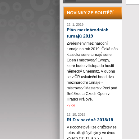
NOVINKY ZE SOUTĚŽÍ
22. 1. 2019
Plán mezinárodních
turnajů 2019
Zveřejněny mezinárodní
turnaje na rok 2019. Čeká nás
klasická série turnajů série
Open i mistrovství Evropy,
které bude v listopadu hostit
německý Chemnitz. V dubnu
se v ČR uskuteční hned dva
mezinárodní turnaje -
mistrovství Masters v Peci pod
Sněžkou a Czech Open v
Hradci Králové.
více
12. 10. 2018
RLD v sezóně 2018/19
V ricochetové lize družstev se
letos utkají čtyři týmy ve dvou
kolech (10.11. a 2.2.)