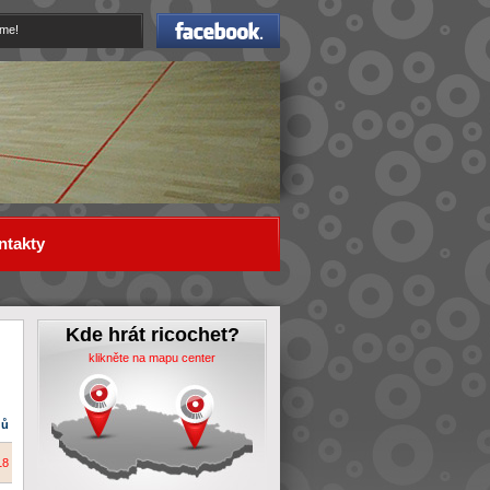
Facebook
eme!
ntakty
Kde hrát ricochet?
klikněte na mapu center
dů
18