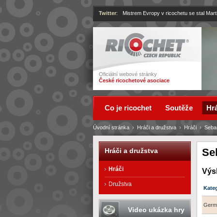
Twitter
:
Mistrem Evropy v ricochetu se stal Mart
Ricochet
Oficiální webové stránky
České ricochetové asociace
Co je ricochet
Soutěže
Hrá
Úvodní stránka
›
Hráči a družstva
›
Hráči
›
Seba
Se
Hráči a družstva
Hráči
Výs
Družstva
Kate
Germ
Video ukázka hry