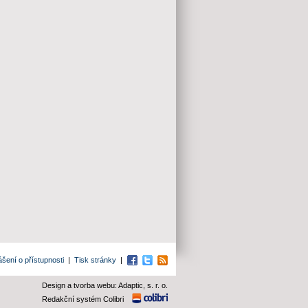
ášení o přístupnosti
|
Tisk stránky
|
Facebook
Twitter
RSS
Design a tvorba webu: Adaptic, s. r. o.
Redakční systém Colibri