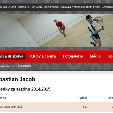
in Volf. 2. Jan Pulkráb, 3. Petr Malý. Mezi ženami kralovala Němka Elisabeth Faust. Gratuluj
či a družstva
Kluby a centra
Fotogalerie
Média
Ko
stian Jacob
›
2014/2015
bastian Jacob
ledky za sezónu 2014/2015
gorie
Pořadí
Bo
an open 2014 muži
51.