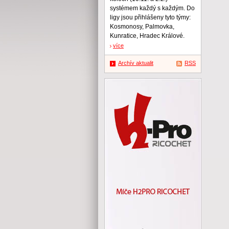
systémem každý s každým. Do
ligy jsou přihlášeny tyto týmy:
Kosmonosy, Palmovka,
Kunratice, Hradec Králové.
více
Archív aktualit
RSS