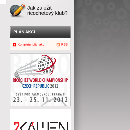
Jak založit
ricochetový klub?
PLÁN AKCÍ
Kompletní plán akcí
RSS