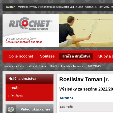
Twitter
:
Mistrem Evropy v ricochetu se stal Martin Volf. 2. Jan Pulkráb, 3. Petr Malý.
Ricochet
Oficiální webové stránky
České ricochetové asociace
Co je ricochet
Soutěže
Hráči a družstva
Kluby a 
Úvodní stránka
›
Hráči a družstva
›
Hráči
›
Rostislav Toman jr.
›
2022/2023
Rostislav Toman jr.
Hráči a družstva
Hráči
Výsledky za sezónu 2022/2
Družstva
Kategorie
Liga mužů
Video ukázka hry