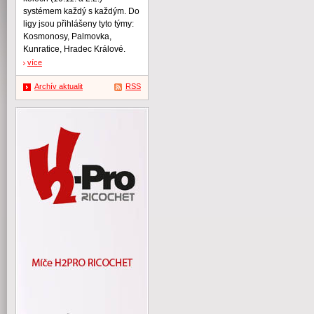
systémem každý s každým. Do
ligy jsou přihlášeny tyto týmy:
Kosmonosy, Palmovka,
Kunratice, Hradec Králové.
více
Archív aktualit
RSS