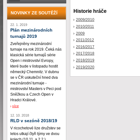
Historie hráče
NOVINKY ZE SOUTĚŽÍ
2009/2010
22. 1. 2019
2010/2011
Plán mezinárodních
2009
turnajů 2019
2011/2012
Zveřejněny mezinárodní
2016/2017
turnaje na rok 2019. Čeká nás
2017/2018
klasická série turnajů série
2018/2019
Open i mistrovství Evropy,
které bude v listopadu hostit
2019/2020
německý Chemnitz. V dubnu
se v ČR uskuteční hned dva
mezinárodní turnaje -
mistrovství Masters v Peci pod
Sněžkou a Czech Open v
Hradci Králové.
více
12. 10. 2018
RLD v sezóně 2018/19
V ricochetové lize družstev se
letos utkají čtyři týmy ve dvou
kolech (10.11. a 2.2.)