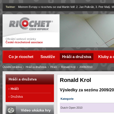
Twitter
:
Mistrem Evropy v ricochetu se stal Martin Volf. 2. Jan Pulkráb, 3. Petr Malý.
Ricochet
Oficiální webové stránky
České ricochetové asociace
Co je ricochet
Soutěže
Hráči a družstva
Kluby a 
Úvodní stránka
›
Hráči a družstva
›
Hráči
›
Ronald Krol
›
2009/2010
Ronald Krol
Hráči a družstva
Hráči
Výsledky za sezónu 2009/2
Družstva
Kategorie
Dutch Open 2010
Video ukázka hry