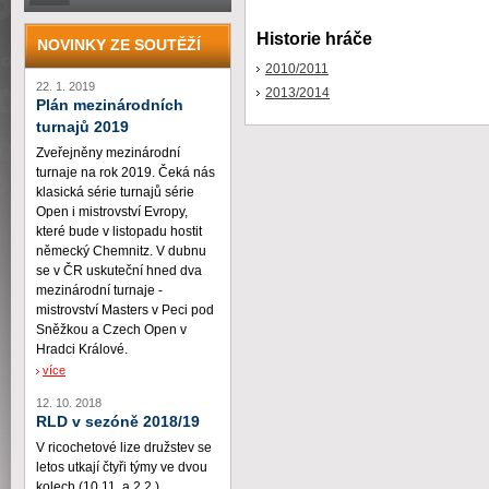
Historie hráče
NOVINKY ZE SOUTĚŽÍ
2010/2011
22. 1. 2019
2013/2014
Plán mezinárodních
turnajů 2019
Zveřejněny mezinárodní
turnaje na rok 2019. Čeká nás
klasická série turnajů série
Open i mistrovství Evropy,
které bude v listopadu hostit
německý Chemnitz. V dubnu
se v ČR uskuteční hned dva
mezinárodní turnaje -
mistrovství Masters v Peci pod
Sněžkou a Czech Open v
Hradci Králové.
více
12. 10. 2018
RLD v sezóně 2018/19
V ricochetové lize družstev se
letos utkají čtyři týmy ve dvou
kolech (10.11. a 2.2.)