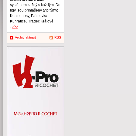
systémem každý s každým. Do
ligy jsou přihlášeny tyto týmy:
Kosmonosy, Palmovka,
Kunratice, Hradec Králové.
více
Archív aktualit
RSS