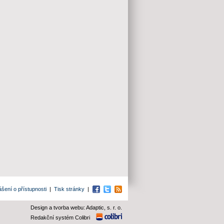
ášení o přístupnosti
|
Tisk stránky
|
Facebook
Twitter
RSS
Design a tvorba webu: Adaptic, s. r. o.
Redakční systém Colibri