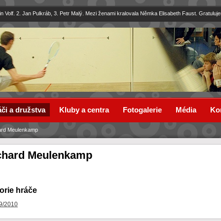
in Volf. 2. Jan Pulkráb, 3. Petr Malý. Mezi ženami kralovala Němka Elisabeth Faust. Gratuluj
či a družstva
Kluby a centra
Fotogalerie
Média
Ko
ard Meulenkamp
chard Meulenkamp
orie hráče
9/2010