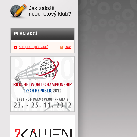
Jak založit
ricochetový klub?
PLÁN AKCÍ
Kompletní plán akcí
RSS