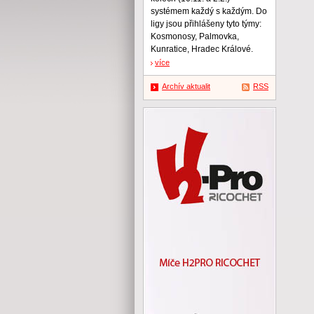
systémem každý s každým. Do
ligy jsou přihlášeny tyto týmy:
Kosmonosy, Palmovka,
Kunratice, Hradec Králové.
více
Archív aktualit
RSS