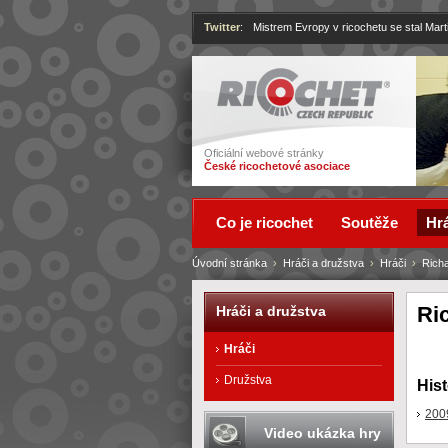
Twitter
:
Mistrem Evropy v ricochetu se stal Mart
Ricochet
Oficiální webové stránky
České ricochetové asociace
Co je ricochet
Soutěže
Hrá
Úvodní stránka
›
Hráči a družstva
›
Hráči
›
Rich
Ri
Hráči a družstva
Hráči
Družstva
Hist
200
Video ukázka hry