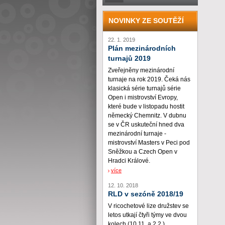
NOVINKY ZE SOUTĚŽÍ
22. 1. 2019
Plán mezinárodních
turnajů 2019
Zveřejněny mezinárodní
turnaje na rok 2019. Čeká nás
klasická série turnajů série
Open i mistrovství Evropy,
které bude v listopadu hostit
německý Chemnitz. V dubnu
se v ČR uskuteční hned dva
mezinárodní turnaje -
mistrovství Masters v Peci pod
Sněžkou a Czech Open v
Hradci Králové.
více
12. 10. 2018
RLD v sezóně 2018/19
V ricochetové lize družstev se
letos utkají čtyři týmy ve dvou
kolech (10.11. a 2.2.)