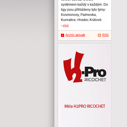
systémem každý s každým. Do
ligy jsou přihlášeny tyto týmy:
Kosmonosy, Palmovka,
Kunratice, Hradec Králové.
více
Archív aktualit
RSS