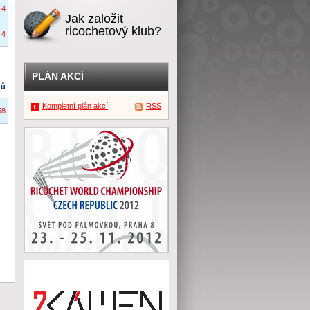
4
Jak založit
ricochetový klub?
4
PLÁN AKCÍ
dů
Kompletní plán akcí
RSS
58