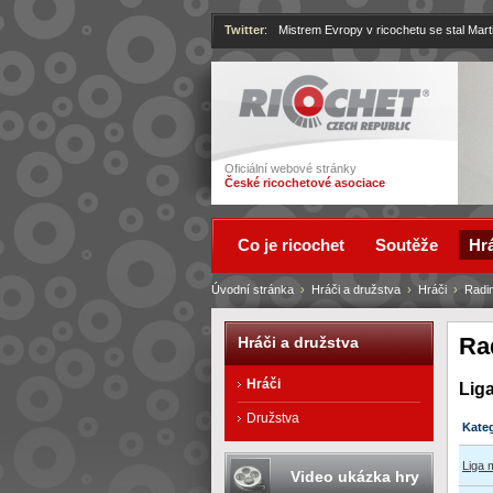
Twitter
:
Mistrem Evropy v ricochetu se stal Mart
Ricochet
Oficiální webové stránky
České ricochetové asociace
Co je ricochet
Soutěže
Hrá
Úvodní stránka
›
Hráči a družstva
›
Hráči
›
Radi
Ra
Hráči a družstva
Hráči
Lig
Družstva
Kate
Liga
Video ukázka hry