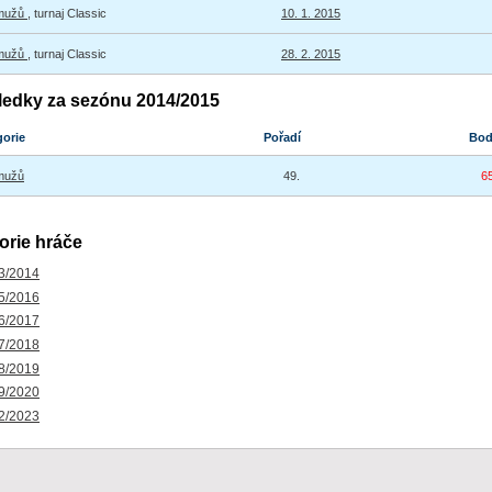
 mužů
, turnaj Classic
10. 1. 2015
 mužů
, turnaj Classic
28. 2. 2015
ledky za sezónu 2014/2015
gorie
Pořadí
Bo
mužů
49.
6
orie hráče
3/2014
5/2016
6/2017
7/2018
8/2019
9/2020
2/2023