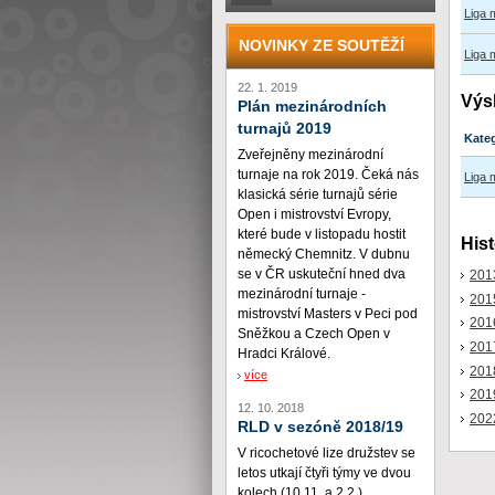
Liga
NOVINKY ZE SOUTĚŽÍ
Liga
22. 1. 2019
Výs
Plán mezinárodních
turnajů 2019
Kate
Zveřejněny mezinárodní
turnaje na rok 2019. Čeká nás
Liga 
klasická série turnajů série
Open i mistrovství Evropy,
které bude v listopadu hostit
Hist
německý Chemnitz. V dubnu
se v ČR uskuteční hned dva
201
mezinárodní turnaje -
201
mistrovství Masters v Peci pod
201
Sněžkou a Czech Open v
201
Hradci Králové.
201
více
201
12. 10. 2018
202
RLD v sezóně 2018/19
V ricochetové lize družstev se
letos utkají čtyři týmy ve dvou
kolech (10.11. a 2.2.)