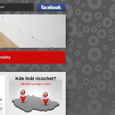
Facebook
eme!
ntakty
Kde hrát ricochet?
klikněte na mapu center
dů
50