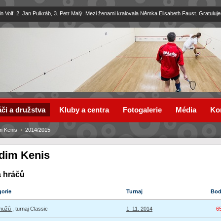
in Volf. 2. Jan Pulkráb, 3. Petr Malý. Mezi ženami kralovala Němka Elisabeth Faust. Gratuluj
či a družstva
Kluby a centra
Fotogalerie
Média
Ko
m Kenis
›
2014/2015
dim Kenis
a hráčů
gorie
Turnaj
Bo
 mužů
, turnaj Classic
1. 11. 2014
6