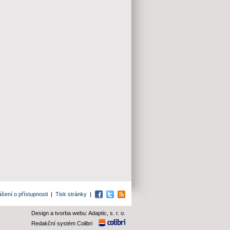
ášení o přístupnosti
|
Tisk stránky
|
Facebook
Twitter
RSS
Design a tvorba webu: Adaptic, s. r. o.
Redakční systém Colibri