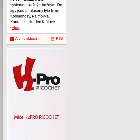
systémem každý s každým. Do
ligy jsou přihlášeny tyto týmy:
Kosmonosy, Palmovka,
Kunratice, Hradec Králové.
více
Archív aktualit
RSS