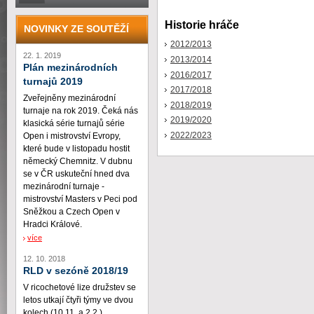
Historie hráče
NOVINKY ZE SOUTĚŽÍ
2012/2013
22. 1. 2019
2013/2014
Plán mezinárodních
2016/2017
turnajů 2019
2017/2018
Zveřejněny mezinárodní
2018/2019
turnaje na rok 2019. Čeká nás
2019/2020
klasická série turnajů série
2022/2023
Open i mistrovství Evropy,
které bude v listopadu hostit
německý Chemnitz. V dubnu
se v ČR uskuteční hned dva
mezinárodní turnaje -
mistrovství Masters v Peci pod
Sněžkou a Czech Open v
Hradci Králové.
více
12. 10. 2018
RLD v sezóně 2018/19
V ricochetové lize družstev se
letos utkají čtyři týmy ve dvou
kolech (10.11. a 2.2.)