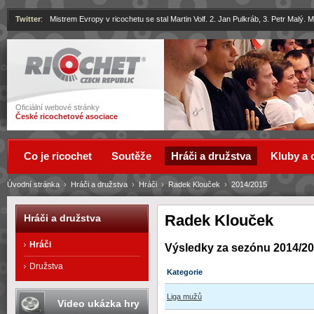
Twitter
:
Mistrem Evropy v ricochetu se stal Martin Volf. 2. Jan Pulkráb, 3. Petr Malý.
Ricochet
Oficiální webové stránky
České ricochetové asociace
Co je ricochet
Soutěže
Hráči a družstva
Kluby a 
Úvodní stránka
›
Hráči a družstva
›
Hráči
›
Radek Klouček
›
2014/2015
Radek Klouček
Hráči a družstva
Hráči
Výsledky za sezónu 2014/2
Družstva
Kategorie
Liga mužů
Video ukázka hry