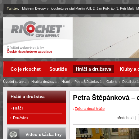
Twitter
:
Mistrem Evropy v ricochetu se stal Martin Volf. 2. Jan Pulkráb, 3. Petr Malý.
Ricochet
Oficiální webové stránky
České ricochetové asociace
Co je ricochet
Soutěže
Hráči a družstva
Kluby a 
Úvodní stránka
›
Hráči a družstva
›
Hráči
›
Petra Štěpánková
›
Galerie
›
Detail obr
Petra Štěpánková – d
Hráči a družstva
Hráči
Zpět na detail hráče
předchozí |
Družstva
Video ukázka hry