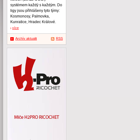
systémem každý s každým. Do
ligy jsou přihlášeny tyto týmy:
Kosmonosy, Palmovka,
Kunratice, Hradec Králové.
více
Archív aktualit
RSS