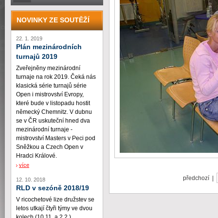
NOVINKY ZE SOUTĚŽÍ
22. 1. 2019
Plán mezinárodních
turnajů 2019
Zveřejněny mezinárodní
turnaje na rok 2019. Čeká nás
klasická série turnajů série
Open i mistrovství Evropy,
které bude v listopadu hostit
německý Chemnitz. V dubnu
se v ČR uskuteční hned dva
mezinárodní turnaje -
mistrovství Masters v Peci pod
Sněžkou a Czech Open v
Hradci Králové.
více
předchozí |
12. 10. 2018
RLD v sezóně 2018/19
V ricochetové lize družstev se
letos utkají čtyři týmy ve dvou
kolech (10.11. a 2.2.)