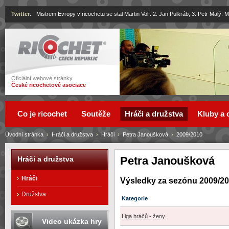
Twitter
:
Mistrem Evropy v ricochetu se stal Martin Volf. 2. Jan Pulkráb, 3. Petr Malý.
Ricochet
Oficiální webové stránky
České ricochetové asociace
Co je ricochet
Soutěže
Hráči a družstva
Kluby a 
Úvodní stránka
›
Hráči a družstva
›
Hráči
›
Petra Janoušková
›
2009/2010
Petra Janoušková
Hráči a družstva
Hráči
Výsledky za sezónu 2009/2
Družstva
Kategorie
Liga hráčů - ženy
Video ukázka hry