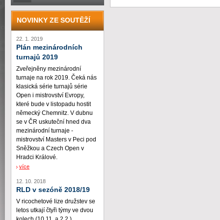
NOVINKY ZE SOUTĚŽÍ
22. 1. 2019
Plán mezinárodních
turnajů 2019
Zveřejněny mezinárodní
turnaje na rok 2019. Čeká nás
klasická série turnajů série
Open i mistrovství Evropy,
které bude v listopadu hostit
německý Chemnitz. V dubnu
se v ČR uskuteční hned dva
mezinárodní turnaje -
mistrovství Masters v Peci pod
Sněžkou a Czech Open v
Hradci Králové.
více
12. 10. 2018
RLD v sezóně 2018/19
V ricochetové lize družstev se
letos utkají čtyři týmy ve dvou
kolech (10.11. a 2.2.)