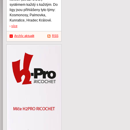
systémem každý s každým. Do
ligy jsou přihlášeny tyto týmy:
Kosmonosy, Palmovka,
Kunratice, Hradec Králové.
více
Archív aktualit
RSS