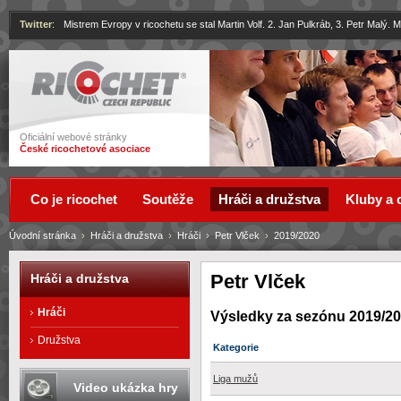
Twitter
:
Mistrem Evropy v ricochetu se stal Martin Volf. 2. Jan Pulkráb, 3. Petr Malý.
Ricochet
Oficiální webové stránky
České ricochetové asociace
Co je ricochet
Soutěže
Hráči a družstva
Kluby a 
Úvodní stránka
›
Hráči a družstva
›
Hráči
›
Petr Vlček
›
2019/2020
Petr Vlček
Hráči a družstva
Hráči
Výsledky za sezónu 2019/2
Družstva
Kategorie
Liga mužů
Video ukázka hry