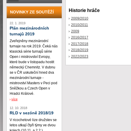
Historie hráče
NOVINKY ZE SOUTĚŽÍ
2009/2010
22. 1. 2019
2010/2011
Plán mezinárodních
2009
turnajů 2019
2016/2017
Zveřejněny mezinárodní
2017/2018
turnaje na rok 2019. Čeká nás
2018/2019
klasická série turnajů série
2022/2023
Open i mistrovství Evropy,
které bude v listopadu hostit
německý Chemnitz. V dubnu
se v ČR uskuteční hned dva
mezinárodní turnaje -
mistrovství Masters v Peci pod
Sněžkou a Czech Open v
Hradci Králové.
více
12. 10. 2018
RLD v sezóně 2018/19
V ricochetové lize družstev se
letos utkají čtyři týmy ve dvou
kolech (10.11. a 2.2.)