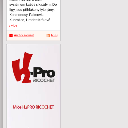
systémem každý s každým. Do
ligy jsou přihlášeny tyto týmy:
Kosmonosy, Palmovka,
Kunratice, Hradec Králové.
více
Archív aktualit
RSS