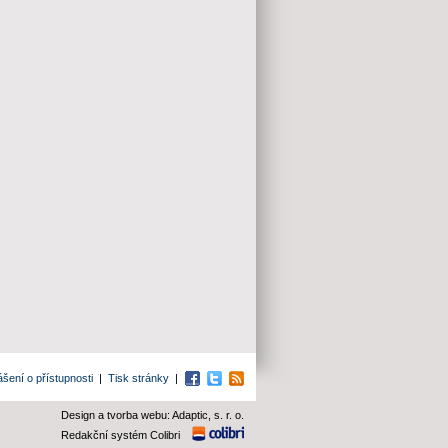
ášení o přístupnosti
|
Tisk stránky
|
Facebook
Twitter
RSS
Design a tvorba webu: Adaptic, s. r. o.
Redakční systém Colibri