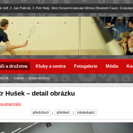
in Volf. 2. Jan Pulkráb, 3. Petr Malý. Mezi ženami kralovala Němka Elisabeth Faust. Gratuluj
či a družstva
Kluby a centra
Fotogalerie
Média
Ko
 Hušek
›
Galerie
›
Detail obrázku
tr Hušek – detail obrázku
na detail hráče
předchozí
|
přehled
|
následující