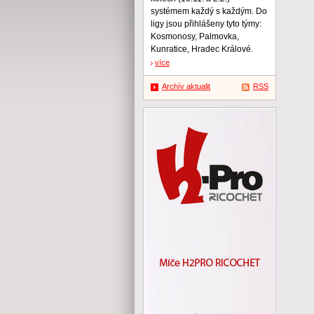
systémem každý s každým. Do
ligy jsou přihlášeny tyto týmy:
Kosmonosy, Palmovka,
Kunratice, Hradec Králové.
více
Archív aktualit
RSS