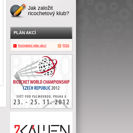
Jak založit
ricochetový klub?
PLÁN AKCÍ
Kompletní plán akcí
RSS