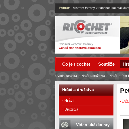
Twitter
:
Mistrem Evropy v ricochetu se stal Mart
Ricochet
Oficiální webové stránky
České ricochetové asociace
Co je ricochet
Soutěže
Hrá
Úvodní stránka
›
Hráči a družstva
›
Hráči
›
Petr
Pe
Hráči a družstva
Hráči
Zpět 
Družstva
Video ukázka hry