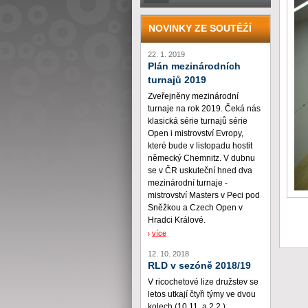
NOVINKY ZE SOUTĚŽÍ
22. 1. 2019
Plán mezinárodních
turnajů 2019
Zveřejněny mezinárodní
turnaje na rok 2019. Čeká nás
klasická série turnajů série
Open i mistrovství Evropy,
které bude v listopadu hostit
německý Chemnitz. V dubnu
se v ČR uskuteční hned dva
mezinárodní turnaje -
mistrovství Masters v Peci pod
Sněžkou a Czech Open v
Hradci Králové.
více
12. 10. 2018
RLD v sezóně 2018/19
V ricochetové lize družstev se
letos utkají čtyři týmy ve dvou
kolech (10.11. a 2.2.)