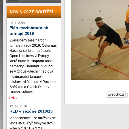
NOVINKY ZE SOUTĚŽÍ
22. 1. 2019
Plán mezinárodních
turnajů 2019
Zveřejněny mezinárodní
turnaje na rok 2019. Čeká nás
klasická série turnajů série
Open i mistrovství Evropy,
které bude v listopadu hostit
německý Chemnitz. V dubnu
se v ČR uskuteční hned dva
mezinárodní turnaje -
mistrovství Masters v Peci pod
Sněžkou a Czech Open v
Hradci Králové.
předchozí
více
12. 10. 2018
RLD v sezóně 2018/19
V ricochetové lize družstev se
letos utkají čtyři týmy ve dvou
kolech (10.11. a 2.2.)