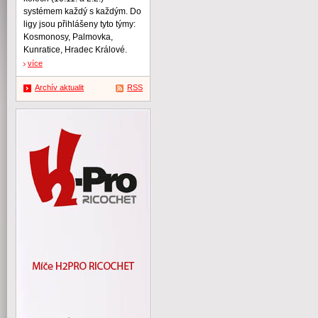
systémem každý s každým. Do
ligy jsou přihlášeny tyto týmy:
Kosmonosy, Palmovka,
Kunratice, Hradec Králové.
více
Archív aktualit
RSS