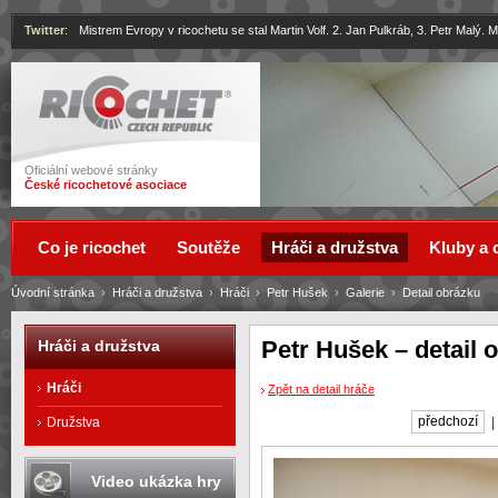
Twitter
:
Mistrem Evropy v ricochetu se stal Martin Volf. 2. Jan Pulkráb, 3. Petr Malý.
Ricochet
Oficiální webové stránky
České ricochetové asociace
Co je ricochet
Soutěže
Hráči a družstva
Kluby a 
Úvodní stránka
›
Hráči a družstva
›
Hráči
›
Petr Hušek
›
Galerie
›
Detail obrázku
Petr Hušek – detail 
Hráči a družstva
Hráči
Zpět na detail hráče
předchozí
Družstva
Video ukázka hry