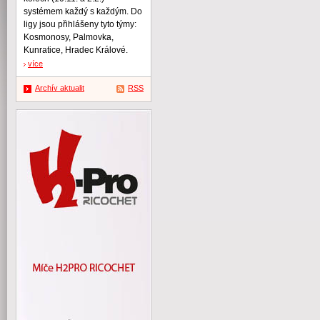
systémem každý s každým. Do
ligy jsou přihlášeny tyto týmy:
Kosmonosy, Palmovka,
Kunratice, Hradec Králové.
více
Archív aktualit
RSS