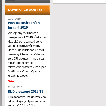
NOVINKY ZE SOUTĚŽÍ
22. 1. 2019
Plán mezinárodních
turnajů 2019
Zveřejněny mezinárodní
turnaje na rok 2019. Čeká nás
klasická série turnajů série
Open i mistrovství Evropy,
které bude v listopadu hostit
německý Chemnitz. V dubnu
se v ČR uskuteční hned dva
mezinárodní turnaje -
mistrovství Masters v Peci pod
Sněžkou a Czech Open v
Hradci Králové.
více
12. 10. 2018
RLD v sezóně 2018/19
V ricochetové lize družstev se
letos utkají čtyři týmy ve dvou
kolech (10.11. a 2.2.)