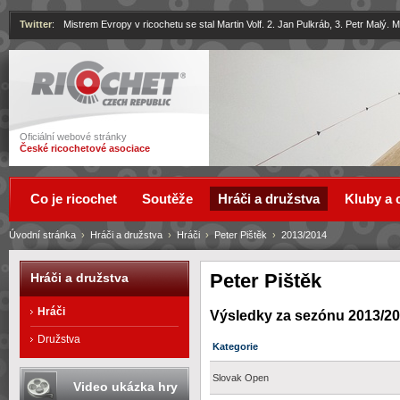
Twitter
:
Mistrem Evropy v ricochetu se stal Martin Volf. 2. Jan Pulkráb, 3. Petr Malý.
Ricochet
Oficiální webové stránky
České ricochetové asociace
Co je ricochet
Soutěže
Hráči a družstva
Kluby a 
Úvodní stránka
›
Hráči a družstva
›
Hráči
›
Peter Pištěk
›
2013/2014
Peter Pištěk
Hráči a družstva
Hráči
Výsledky za sezónu 2013/2
Družstva
Kategorie
Slovak Open
Video ukázka hry