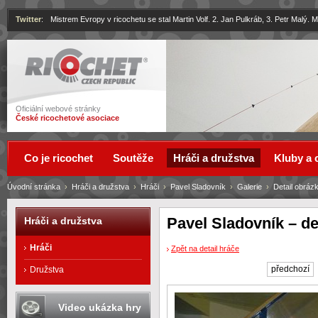
Twitter
:
Mistrem Evropy v ricochetu se stal Martin Volf. 2. Jan Pulkráb, 3. Petr Malý.
Ricochet
Oficiální webové stránky
České ricochetové asociace
Co je ricochet
Soutěže
Hráči a družstva
Kluby a 
Úvodní stránka
›
Hráči a družstva
›
Hráči
›
Pavel Sladovník
›
Galerie
›
Detail obráz
Pavel Sladovník – de
Hráči a družstva
Hráči
Zpět na detail hráče
předchozí
Družstva
Video ukázka hry