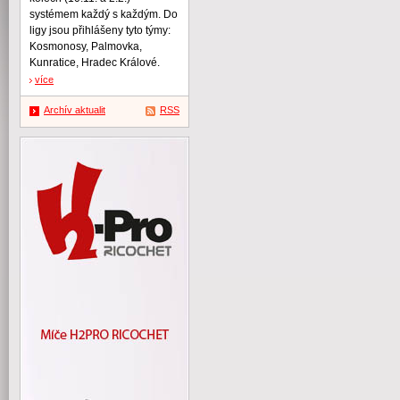
systémem každý s každým. Do
ligy jsou přihlášeny tyto týmy:
Kosmonosy, Palmovka,
Kunratice, Hradec Králové.
více
Archív aktualit
RSS