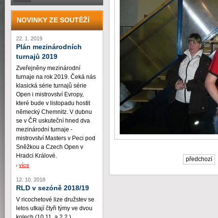
NOVINKY ZE SOUTĚŽÍ
22. 1. 2019
Plán mezinárodních
turnajů 2019
Zveřejněny mezinárodní
turnaje na rok 2019. Čeká nás
klasická série turnajů série
Open i mistrovství Evropy,
které bude v listopadu hostit
německý Chemnitz. V dubnu
se v ČR uskuteční hned dva
mezinárodní turnaje -
mistrovství Masters v Peci pod
Sněžkou a Czech Open v
Hradci Králové.
předchozí
více
12. 10. 2018
RLD v sezóně 2018/19
V ricochetové lize družstev se
letos utkají čtyři týmy ve dvou
kolech (10.11. a 2.2.)