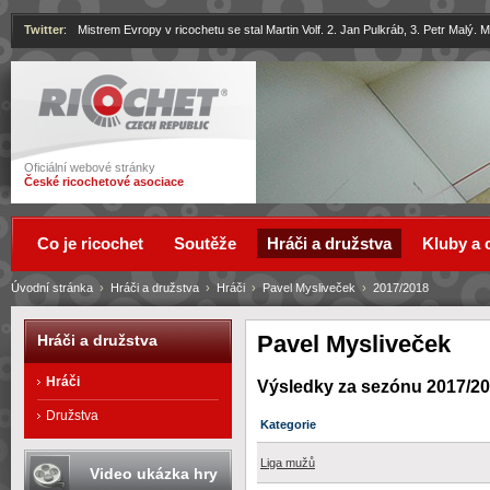
Twitter
:
Mistrem Evropy v ricochetu se stal Martin Volf. 2. Jan Pulkráb, 3. Petr Malý.
Ricochet
Oficiální webové stránky
České ricochetové asociace
Co je ricochet
Soutěže
Hráči a družstva
Kluby a 
Úvodní stránka
›
Hráči a družstva
›
Hráči
›
Pavel Mysliveček
›
2017/2018
Pavel Mysliveček
Hráči a družstva
Hráči
Výsledky za sezónu 2017/2
Družstva
Kategorie
Liga mužů
Video ukázka hry