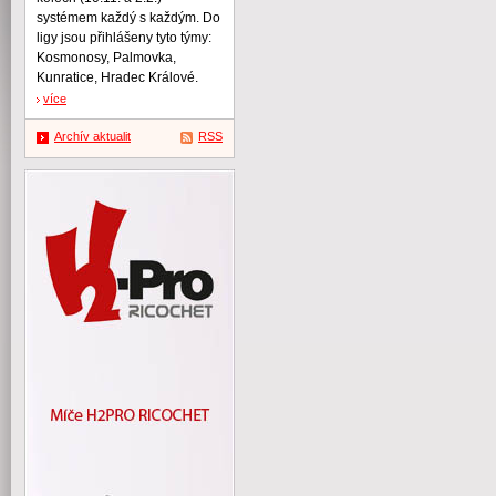
systémem každý s každým. Do
ligy jsou přihlášeny tyto týmy:
Kosmonosy, Palmovka,
Kunratice, Hradec Králové.
více
Archív aktualit
RSS