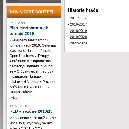
Historie hráče
NOVINKY ZE SOUTĚŽÍ
2011/2012
22. 1. 2019
2016/2017
Plán mezinárodních
2018/2019
turnajů 2019
2019/2020
Zveřejněny mezinárodní
2022/2023
turnaje na rok 2019. Čeká nás
klasická série turnajů série
Open i mistrovství Evropy,
které bude v listopadu hostit
německý Chemnitz. V dubnu
se v ČR uskuteční hned dva
mezinárodní turnaje -
mistrovství Masters v Peci pod
Sněžkou a Czech Open v
Hradci Králové.
více
12. 10. 2018
RLD v sezóně 2018/19
V ricochetové lize družstev se
letos utkají čtyři týmy ve dvou
kolech (10.11. a 2.2.)