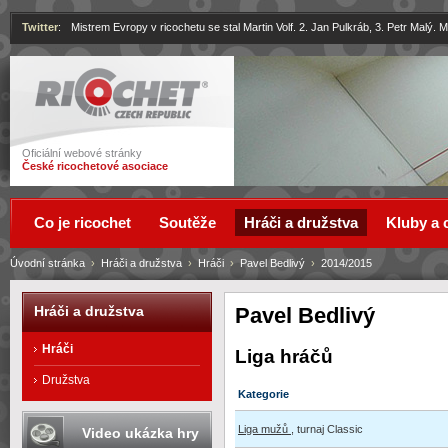
Twitter
:
Mistrem Evropy v ricochetu se stal Martin Volf. 2. Jan Pulkráb, 3. Petr Malý.
Ricochet
Oficiální webové stránky
České ricochetové asociace
Co je ricochet
Soutěže
Hráči a družstva
Kluby a 
Úvodní stránka
›
Hráči a družstva
›
Hráči
›
Pavel Bedlivý
›
2014/2015
Pavel Bedlivý
Hráči a družstva
Hráči
Liga hráčů
Družstva
Kategorie
Liga mužů
, turnaj Classic
Video ukázka hry