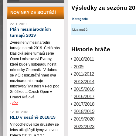
Výsledky za sezónu 20
NOVINKY ZE SOUTĚŽÍ
Kategorie
22. 1. 2019
Plán mezinárodních
Liga mužů
turnajů 2019
Zveřejněny mezinárodní
turnaje na rok 2019. Čeká nás
Historie hráče
klasická série turnajů série
2010/2011
Open i mistrovství Evropy,
které bude v listopadu hostit
2009
německý Chemnitz. V dubnu
2011/2012
se v ČR uskuteční hned dva
mezinárodní turnaje -
2013/2014
mistrovství Masters v Peci pod
2015/2016
Sněžkou a Czech Open v
2016/2017
Hradci Králové.
více
2017/2018
2018/2019
12. 10. 2018
RLD v sezóně 2018/19
2019/2020
V ricochetové lize družstev se
2022/2023
letos utkají čtyři týmy ve dvou
kolech (10.11. a 2.2.)