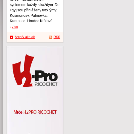
systémem každý s každým. Do
ligy jsou přihlášeny tyto týmy:
Kosmonosy, Palmovka,
Kunratice, Hradec Králové.
více
Archív aktualit
RSS