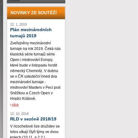
NOVINKY ZE SOUTĚŽÍ
22. 1. 2019
Plán mezinárodních
turnajů 2019
Zveřejněny mezinárodní
turnaje na rok 2019. Čeká nás
klasická série turnajů série
Open i mistrovství Evropy,
které bude v listopadu hostit
německý Chemnitz. V dubnu
se v ČR uskuteční hned dva
mezinárodní turnaje -
mistrovství Masters v Peci pod
Sněžkou a Czech Open v
Hradci Králové.
více
12. 10. 2018
RLD v sezóně 2018/19
V ricochetové lize družstev se
letos utkají čtyři týmy ve dvou
kolech (10.11. a 2.2.)