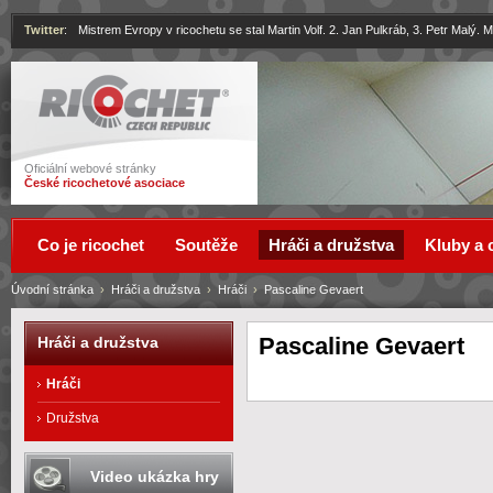
Twitter
:
Mistrem Evropy v ricochetu se stal Martin Volf. 2. Jan Pulkráb, 3. Petr Malý.
Ricochet
Oficiální webové stránky
České ricochetové asociace
Co je ricochet
Soutěže
Hráči a družstva
Kluby a 
Úvodní stránka
›
Hráči a družstva
›
Hráči
›
Pascaline Gevaert
Pascaline Gevaert
Hráči a družstva
Hráči
Družstva
Video ukázka hry