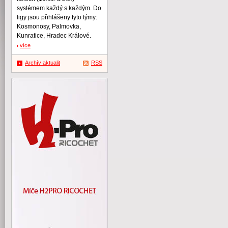
systémem každý s každým. Do
ligy jsou přihlášeny tyto týmy:
Kosmonosy, Palmovka,
Kunratice, Hradec Králové.
více
Archív aktualit
RSS