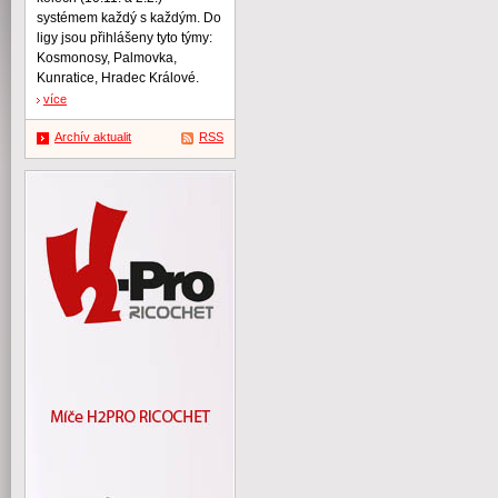
systémem každý s každým. Do
ligy jsou přihlášeny tyto týmy:
Kosmonosy, Palmovka,
Kunratice, Hradec Králové.
více
Archív aktualit
RSS