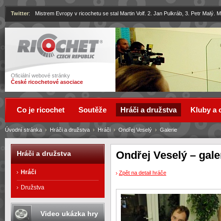
Twitter
:
Mistrem Evropy v ricochetu se stal Martin Volf. 2. Jan Pulkráb, 3. Petr Malý.
Ricochet
Oficiální webové stránky
České ricochetové asociace
Co je ricochet
Soutěže
Hráči a družstva
Kluby a 
Úvodní stránka
›
Hráči a družstva
›
Hráči
›
Ondřej Veselý
›
Galerie
Ondřej Veselý – gale
Hráči a družstva
Hráči
Zpět na detail hráče
Družstva
Video ukázka hry