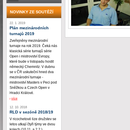
NOVINKY ZE SOUTĚŽÍ
22. 1. 2019
Plán mezinárodních
turnajů 2019
Zveřejněny mezinárodní
turnaje na rok 2019. Čeká nás
klasická série turnajů série
Open i mistrovství Evropy,
které bude v listopadu hostit
německý Chemnitz. V dubnu
se v ČR uskuteční hned dva
mezinárodní turnaje -
mistrovství Masters v Peci pod
Sněžkou a Czech Open v
Hradci Králové.
více
12. 10. 2018
RLD v sezóně 2018/19
V ricochetové lize družstev se
letos utkají čtyři týmy ve dvou
kolech (10.11. a 2.2.)