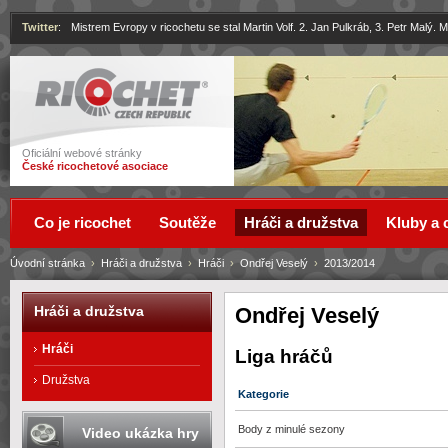
Twitter
:
Mistrem Evropy v ricochetu se stal Martin Volf. 2. Jan Pulkráb, 3. Petr Malý.
Ricochet
Oficiální webové stránky
České ricochetové asociace
Co je ricochet
Soutěže
Hráči a družstva
Kluby a 
Úvodní stránka
›
Hráči a družstva
›
Hráči
›
Ondřej Veselý
›
2013/2014
Ondřej Veselý
Hráči a družstva
Hráči
Liga hráčů
Družstva
Kategorie
Body z minulé sezony
Video ukázka hry