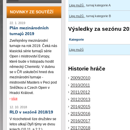
Liga mužů
, turnaj kategorie A
NOVINKY ZE SOUTĚŽÍ
Liga mužů
, turnaj kategorie B
22. 1. 2019
Plán mezinárodních
Výsledky za sezónu 20
turnajů 2019
Kategorie
Zveřejněny mezinárodní
turnaje na rok 2019. Čeká nás
Liga mužů
klasická série turnajů série
Open i mistrovství Evropy,
které bude v listopadu hostit
německý Chemnitz. V dubnu
Historie hráče
se v ČR uskuteční hned dva
mezinárodní turnaje -
2009/2010
mistrovství Masters v Peci pod
2010/2011
Sněžkou a Czech Open v
2011/2012
Hradci Králové.
více
2012/2013
2014/2015
12. 10. 2018
RLD v sezóně 2018/19
2015/2016
V ricochetové lize družstev se
2016/2017
letos utkají čtyři týmy ve dvou
2017/2018
kolech (10.11. a 2.2.)