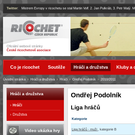
Twitter
:
Mistrem Evropy v ricochetu se stal Martin Volf. 2. Jan Pulkráb, 3. Petr Malý.
Ricochet
Oficiální webové stránky
České ricochetové asociace
Co je ricochet
Soutěže
Hráči a družstva
Kluby a 
Úvodní stránka
›
Hráči a družstva
›
Hráči
›
Ondřej Podolník
›
2010/2011
Ondřej Podolník
Hráči a družstva
Hráči
Liga hráčů
Družstva
Kategorie
Liga hráčů - muži
, kategorie B
Video ukázka hry