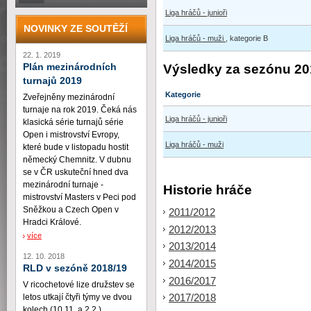
Liga hráčů - junioři
NOVINKY ZE SOUTĚŽÍ
Liga hráčů - muži
, kategorie B
22. 1. 2019
Plán mezinárodních
Výsledky za sezónu 20
turnajů 2019
Kategorie
Zveřejněny mezinárodní
turnaje na rok 2019. Čeká nás
Liga hráčů - junioři
klasická série turnajů série
Open i mistrovství Evropy,
Liga hráčů - muži
které bude v listopadu hostit
německý Chemnitz. V dubnu
se v ČR uskuteční hned dva
mezinárodní turnaje -
Historie hráče
mistrovství Masters v Peci pod
Sněžkou a Czech Open v
2011/2012
Hradci Králové.
2012/2013
více
2013/2014
12. 10. 2018
2014/2015
RLD v sezóně 2018/19
2016/2017
V ricochetové lize družstev se
2017/2018
letos utkají čtyři týmy ve dvou
kolech (10.11. a 2.2.)