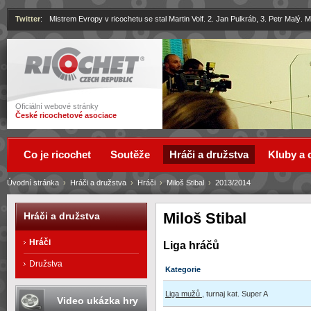
Twitter
:
Mistrem Evropy v ricochetu se stal Martin Volf. 2. Jan Pulkráb, 3. Petr Malý.
Ricochet
Oficiální webové stránky
České ricochetové asociace
Co je ricochet
Soutěže
Hráči a družstva
Kluby a 
Úvodní stránka
›
Hráči a družstva
›
Hráči
›
Miloš Stibal
›
2013/2014
Miloš Stibal
Hráči a družstva
Hráči
Liga hráčů
Družstva
Kategorie
Liga mužů
, turnaj kat. Super A
Video ukázka hry