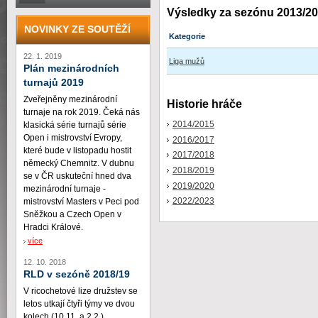
Výsledky za sezónu 2013/2
NOVINKY ZE SOUTĚŽÍ
Kategorie
22. 1. 2019
Liga mužů
Plán mezinárodních
turnajů 2019
Zveřejněny mezinárodní
Historie hráče
turnaje na rok 2019. Čeká nás
2014/2015
klasická série turnajů série
Open i mistrovství Evropy,
2016/2017
které bude v listopadu hostit
2017/2018
německý Chemnitz. V dubnu
2018/2019
se v ČR uskuteční hned dva
2019/2020
mezinárodní turnaje -
2022/2023
mistrovství Masters v Peci pod
Sněžkou a Czech Open v
Hradci Králové.
více
12. 10. 2018
RLD v sezóně 2018/19
V ricochetové lize družstev se
letos utkají čtyři týmy ve dvou
kolech (10.11. a 2.2.)