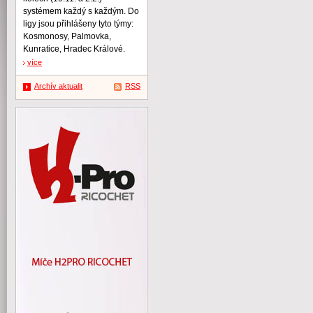
systémem každý s každým. Do
ligy jsou přihlášeny tyto týmy:
Kosmonosy, Palmovka,
Kunratice, Hradec Králové.
více
Archív aktualit
RSS