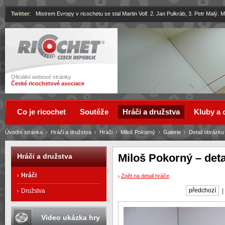
Twitter
:
Mistrem Evropy v ricochetu se stal Martin Volf. 2. Jan Pulkráb, 3. Petr Malý.
Ricochet
Oficiální webové stránky
České ricochetové asociace
Co je ricochet
Soutěže
Hráči a družstva
Kluby a 
Úvodní stránka
›
Hráči a družstva
›
Hráči
›
Miloš Pokorný
›
Galerie
›
Detail obrázku
Miloš Pokorný – deta
Hráči a družstva
Hráči
Zpět na detail hráče
předchozí
Družstva
Video ukázka hry