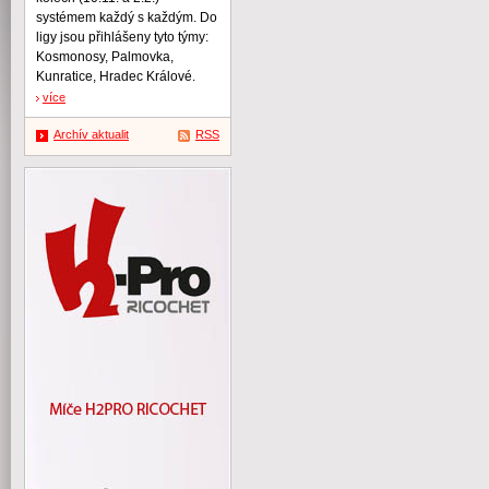
systémem každý s každým. Do
ligy jsou přihlášeny tyto týmy:
Kosmonosy, Palmovka,
Kunratice, Hradec Králové.
více
Archív aktualit
RSS