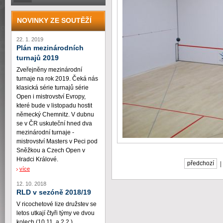
NOVINKY ZE SOUTĚŽÍ
22. 1. 2019
Plán mezinárodních
turnajů 2019
Zveřejněny mezinárodní
turnaje na rok 2019. Čeká nás
klasická série turnajů série
Open i mistrovství Evropy,
které bude v listopadu hostit
německý Chemnitz. V dubnu
se v ČR uskuteční hned dva
mezinárodní turnaje -
mistrovství Masters v Peci pod
Sněžkou a Czech Open v
Hradci Králové.
předchozí
více
12. 10. 2018
RLD v sezóně 2018/19
V ricochetové lize družstev se
letos utkají čtyři týmy ve dvou
kolech (10.11. a 2.2.)