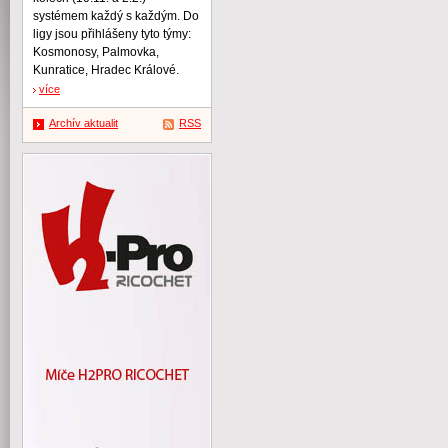
systémem každý s každým. Do
ligy jsou přihlášeny tyto týmy:
Kosmonosy, Palmovka,
Kunratice, Hradec Králové.
více
Archív aktualit
RSS