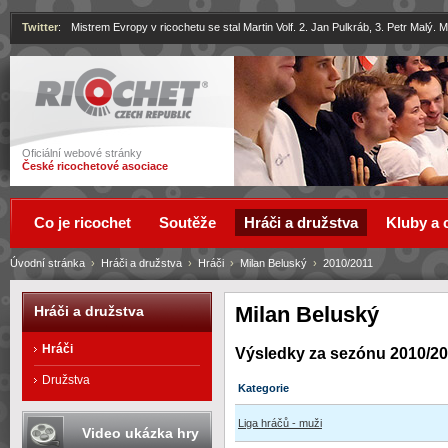
Twitter
:
Mistrem Evropy v ricochetu se stal Martin Volf. 2. Jan Pulkráb, 3. Petr Malý.
Ricochet
Oficiální webové stránky
České ricochetové asociace
Co je ricochet
Soutěže
Hráči a družstva
Kluby a 
Úvodní stránka
›
Hráči a družstva
›
Hráči
›
Milan Beluský
›
2010/2011
Milan Beluský
Hráči a družstva
Hráči
Výsledky za sezónu 2010/2
Družstva
Kategorie
Liga hráčů - muži
Video ukázka hry