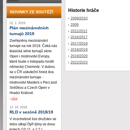
Historie hráče
NOVINKY ZE SOUTĚŽÍ
2009/2010
22. 1. 2019
2009
Plán mezinárodních
2011/2012
turnajů 2019
2016/2017
Zveřejněny mezinárodní
2017/2018
turnaje na rok 2019. Čeká nás
2018/2019
klasická série turnajů série
2019/2020
Open i mistrovství Evropy,
které bude v listopadu hostit
2022/2023
německý Chemnitz. V dubnu
se v ČR uskuteční hned dva
mezinárodní turnaje -
mistrovství Masters v Peci pod
Sněžkou a Czech Open v
Hradci Králové.
více
12. 10. 2018
RLD v sezóně 2018/19
V ricochetové lize družstev se
letos utkají čtyři týmy ve dvou
kolech (10.11. a 2.2.)