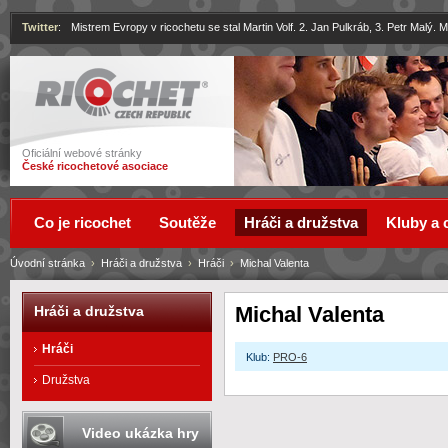
Twitter
:
Mistrem Evropy v ricochetu se stal Martin Volf. 2. Jan Pulkráb, 3. Petr Malý.
Ricochet
Oficiální webové stránky
České ricochetové asociace
Co je ricochet
Soutěže
Hráči a družstva
Kluby a 
Úvodní stránka
›
Hráči a družstva
›
Hráči
›
Michal Valenta
Michal Valenta
Hráči a družstva
Hráči
Klub:
PRO-6
Družstva
Video ukázka hry