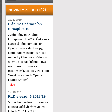
NOVINKY ZE SOUTĚŽÍ
22. 1. 2019
Plán mezinárodních
turnajů 2019
Zveřejněny mezinárodní
turnaje na rok 2019. Čeká nás
klasická série turnajů série
Open i mistrovství Evropy,
které bude v listopadu hostit
německý Chemnitz. V dubnu
se v ČR uskuteční hned dva
mezinárodní turnaje -
mistrovství Masters v Peci pod
Sněžkou a Czech Open v
Hradci Králové.
více
12. 10. 2018
RLD v sezóně 2018/19
V ricochetové lize družstev se
letos utkají čtyři týmy ve dvou
kolech (10.11. a 2.2.)