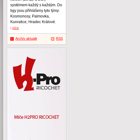
systémem každý s každým. Do
ligy jsou přihlášeny tyto týmy:
Kosmonosy, Palmovka,
Kunratice, Hradec Králové.
více
Archív aktualit
RSS