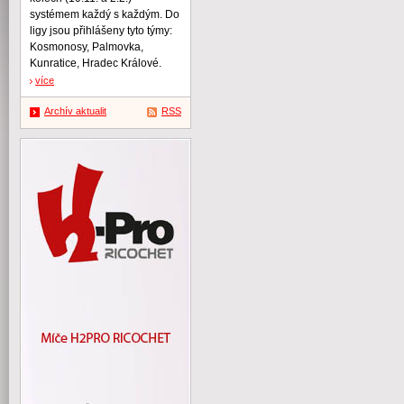
systémem každý s každým. Do
ligy jsou přihlášeny tyto týmy:
Kosmonosy, Palmovka,
Kunratice, Hradec Králové.
více
Archív aktualit
RSS