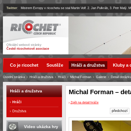
Twitter
:
Mistrem Evropy v ricochetu se stal Martin Volf. 2. Jan Pulkráb, 3. Petr Malý.
Ricochet
Oficiální webové stránky
České ricochetové asociace
Co je ricochet
Soutěže
Hráči a družstva
Kluby a 
Úvodní stránka
›
Hráči a družstva
›
Hráči
›
Michal Forman
›
Galerie
›
Detail obrázk
Michal Forman – det
Hráči a družstva
Hráči
Zpět na detail hráče
předchozí
Družstva
Video ukázka hry