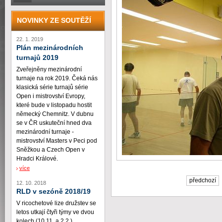
NOVINKY ZE SOUTĚŽÍ
22. 1. 2019
Plán mezinárodních
turnajů 2019
Zveřejněny mezinárodní
turnaje na rok 2019. Čeká nás
klasická série turnajů série
Open i mistrovství Evropy,
které bude v listopadu hostit
německý Chemnitz. V dubnu
se v ČR uskuteční hned dva
mezinárodní turnaje -
mistrovství Masters v Peci pod
Sněžkou a Czech Open v
Hradci Králové.
více
předchozí
12. 10. 2018
RLD v sezóně 2018/19
V ricochetové lize družstev se
letos utkají čtyři týmy ve dvou
kolech (10.11. a 2.2.)