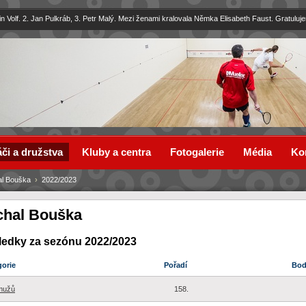
in Volf. 2. Jan Pulkráb, 3. Petr Malý. Mezi ženami kralovala Němka Elisabeth Faust. Gratuluj
či a družstva
Kluby a centra
Fotogalerie
Média
Ko
al Bouška
›
2022/2023
chal Bouška
ledky za sezónu 2022/2023
gorie
Pořadí
Bo
mužů
158.