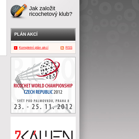
Jak založit
ricochetový klub?
PLÁN AKCÍ
Kompletní plán akcí
RSS