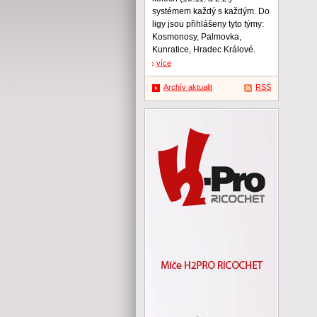
systémem každý s každým. Do
ligy jsou přihlášeny tyto týmy:
Kosmonosy, Palmovka,
Kunratice, Hradec Králové.
více
Archív aktualit
RSS