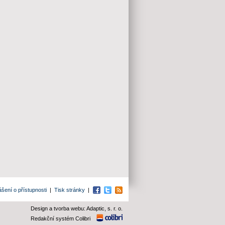
ášení o přístupnosti
|
Tisk stránky
|
Facebook
Twitter
RSS
Design a tvorba webu: Adaptic, s. r. o.
Redakční systém Colibri