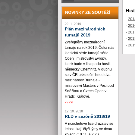
Hist
NOVINKY ZE SOUTĚŽÍ
201
22. 1. 2019
201
Plán mezinárodních
201
turnajů 2019
201
Zveřejněny mezinárodní
201
turnaje na rok 2019. Čeká nás
klasická série turnajů série
Open i mistrovství Evropy,
které bude v listopadu hostit
německý Chemnitz. V dubnu
se v ČR uskuteční hned dva
mezinárodní turnaje -
mistrovství Masters v Peci pod
Sněžkou a Czech Open v
Hradci Králové.
více
12. 10. 2018
RLD v sezóně 2018/19
V ricochetové lize družstev se
letos utkají čtyři týmy ve dvou
kolech (10.11. a 2.2.)