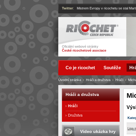
Twitter
:
Mistrem Evropy v ricochetu se stal Mart
Ricochet
Oficiální webové stránky
České ricochetové asociace
Co je ricochet
Soutěže
Hrá
Úvodní stránka
›
Hráči a družstva
›
Hráči
›
Mich
Mi
Hráči a družstva
Hráči
Výs
Družstva
Kate
Liga 
Video ukázka hry