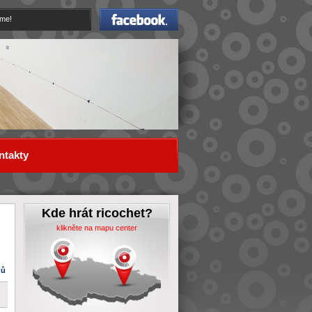
Facebook
eme!
ntakty
Kde hrát ricochet?
klikněte na mapu center
dů