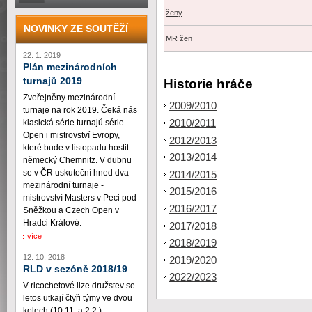
ženy
NOVINKY ZE SOUTĚŽÍ
MR žen
22. 1. 2019
Plán mezinárodních
turnajů 2019
Historie hráče
Zveřejněny mezinárodní
2009/2010
turnaje na rok 2019. Čeká nás
2010/2011
klasická série turnajů série
Open i mistrovství Evropy,
2012/2013
které bude v listopadu hostit
2013/2014
německý Chemnitz. V dubnu
se v ČR uskuteční hned dva
2014/2015
mezinárodní turnaje -
2015/2016
mistrovství Masters v Peci pod
2016/2017
Sněžkou a Czech Open v
Hradci Králové.
2017/2018
více
2018/2019
12. 10. 2018
2019/2020
RLD v sezóně 2018/19
2022/2023
V ricochetové lize družstev se
letos utkají čtyři týmy ve dvou
kolech (10.11. a 2.2.)