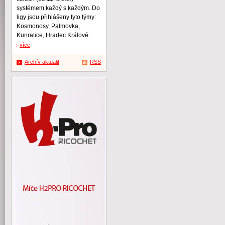
systémem každý s každým. Do
ligy jsou přihlášeny tyto týmy:
Kosmonosy, Palmovka,
Kunratice, Hradec Králové.
více
Archív aktualit
RSS