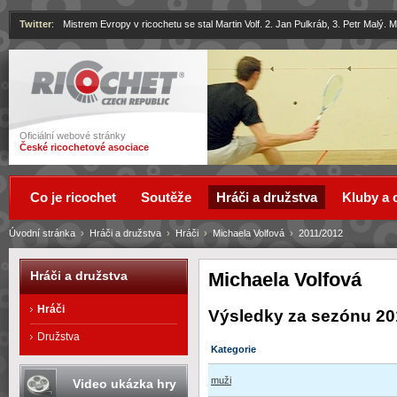
Twitter
:
Mistrem Evropy v ricochetu se stal Martin Volf. 2. Jan Pulkráb, 3. Petr Malý.
Ricochet
Oficiální webové stránky
České ricochetové asociace
Co je ricochet
Soutěže
Hráči a družstva
Kluby a 
Úvodní stránka
›
Hráči a družstva
›
Hráči
›
Michaela Volfová
›
2011/2012
Michaela Volfová
Hráči a družstva
Hráči
Výsledky za sezónu 20
Družstva
Kategorie
muži
Video ukázka hry