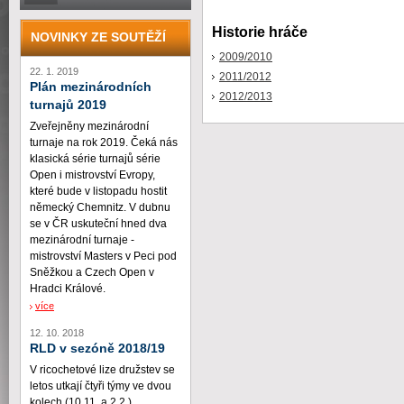
Historie hráče
NOVINKY ZE SOUTĚŽÍ
2009/2010
22. 1. 2019
2011/2012
Plán mezinárodních
2012/2013
turnajů 2019
Zveřejněny mezinárodní
turnaje na rok 2019. Čeká nás
klasická série turnajů série
Open i mistrovství Evropy,
které bude v listopadu hostit
německý Chemnitz. V dubnu
se v ČR uskuteční hned dva
mezinárodní turnaje -
mistrovství Masters v Peci pod
Sněžkou a Czech Open v
Hradci Králové.
více
12. 10. 2018
RLD v sezóně 2018/19
V ricochetové lize družstev se
letos utkají čtyři týmy ve dvou
kolech (10.11. a 2.2.)