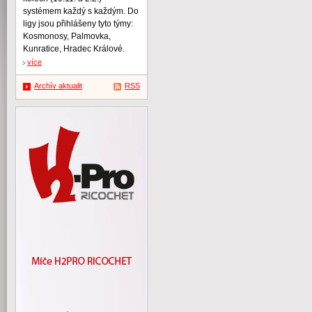
systémem každý s každým. Do
ligy jsou přihlášeny tyto týmy:
Kosmonosy, Palmovka,
Kunratice, Hradec Králové.
více
Archív aktualit
RSS