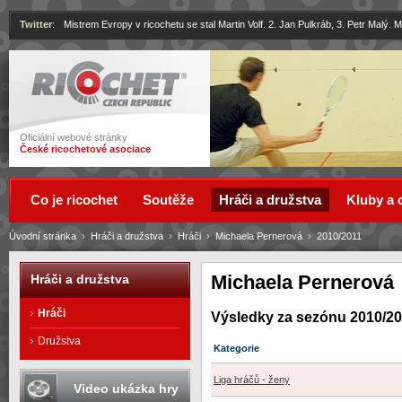
Twitter
:
Mistrem Evropy v ricochetu se stal Martin Volf. 2. Jan Pulkráb, 3. Petr Malý.
Ricochet
Oficiální webové stránky
České ricochetové asociace
Co je ricochet
Soutěže
Hráči a družstva
Kluby a 
Úvodní stránka
›
Hráči a družstva
›
Hráči
›
Michaela Pernerová
›
2010/2011
Michaela Pernerová
Hráči a družstva
Hráči
Výsledky za sezónu 2010/2
Družstva
Kategorie
Liga hráčů - ženy
Video ukázka hry