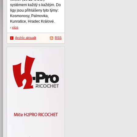
systémem každý s každým. Do
ligy jsou přihlášeny tyto týmy:
Kosmonosy, Palmovka,
Kunratice, Hradec Králové.
více
Archív aktualit
RSS