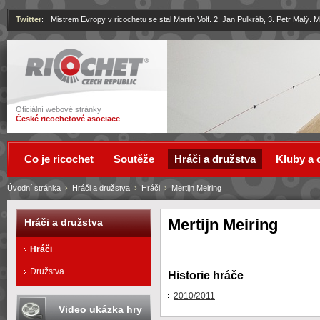
Twitter
:
Mistrem Evropy v ricochetu se stal Martin Volf. 2. Jan Pulkráb, 3. Petr Malý.
Ricochet
Oficiální webové stránky
České ricochetové asociace
Co je ricochet
Soutěže
Hráči a družstva
Kluby a 
Úvodní stránka
›
Hráči a družstva
›
Hráči
›
Mertijn Meiring
Mertijn Meiring
Hráči a družstva
Hráči
Družstva
Historie hráče
2010/2011
Video ukázka hry