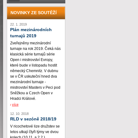
NOVINKY ZE SOUTĚŽÍ
22. 1. 2019
Plán mezinárodních
turnajů 2019
Zveřejněny mezinárodní
turnaje na rok 2019. Čeká nás
klasická série turnajů série
Open i mistrovství Evropy,
které bude v listopadu hostit
německý Chemnitz. V dubnu
se v ČR uskuteční hned dva
mezinárodní turnaje -
mistrovství Masters v Peci pod
Sněžkou a Czech Open v
Hradci Králové.
více
12. 10. 2018
RLD v sezóně 2018/19
V ricochetové lize družstev se
letos utkají čtyři týmy ve dvou
kolech (10.11. a 2.2.)