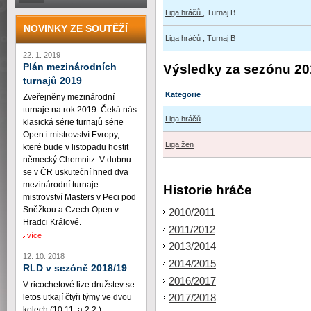
Liga hráčů
, Turnaj B
NOVINKY ZE SOUTĚŽÍ
Liga hráčů
, Turnaj B
22. 1. 2019
Plán mezinárodních
Výsledky za sezónu 20
turnajů 2019
Kategorie
Zveřejněny mezinárodní
turnaje na rok 2019. Čeká nás
Liga hráčů
klasická série turnajů série
Open i mistrovství Evropy,
Liga žen
které bude v listopadu hostit
německý Chemnitz. V dubnu
se v ČR uskuteční hned dva
mezinárodní turnaje -
Historie hráče
mistrovství Masters v Peci pod
Sněžkou a Czech Open v
2010/2011
Hradci Králové.
2011/2012
více
2013/2014
12. 10. 2018
2014/2015
RLD v sezóně 2018/19
2016/2017
V ricochetové lize družstev se
2017/2018
letos utkají čtyři týmy ve dvou
kolech (10.11. a 2.2.)