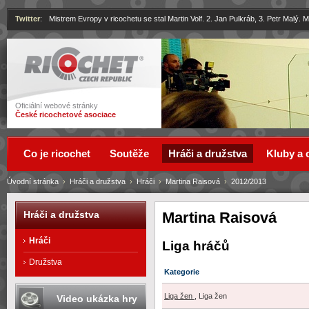
Twitter
:
Mistrem Evropy v ricochetu se stal Martin Volf. 2. Jan Pulkráb, 3. Petr Malý.
Ricochet
Oficiální webové stránky
České ricochetové asociace
Co je ricochet
Soutěže
Hráči a družstva
Kluby a 
Úvodní stránka
›
Hráči a družstva
›
Hráči
›
Martina Raisová
›
2012/2013
Martina Raisová
Hráči a družstva
Hráči
Liga hráčů
Družstva
Kategorie
Liga žen
, Liga žen
Video ukázka hry