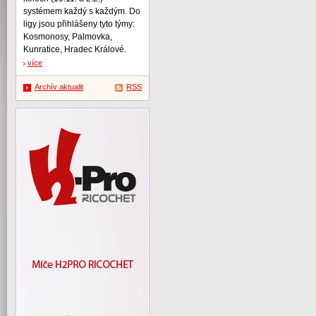
systémem každý s každým. Do
ligy jsou přihlášeny tyto týmy:
Kosmonosy, Palmovka,
Kunratice, Hradec Králové.
více
Archív aktualit
RSS