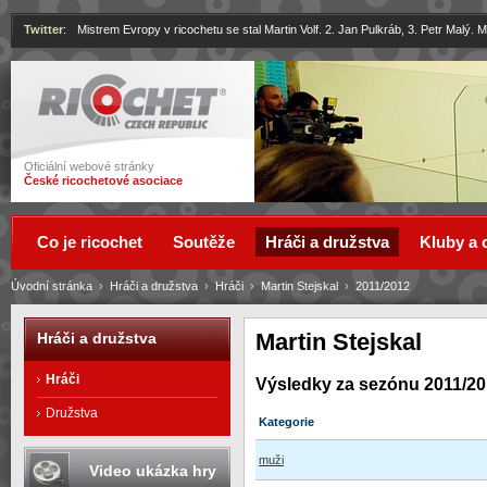
Twitter
:
Mistrem Evropy v ricochetu se stal Martin Volf. 2. Jan Pulkráb, 3. Petr Malý.
Ricochet
Oficiální webové stránky
České ricochetové asociace
Co je ricochet
Soutěže
Hráči a družstva
Kluby a 
Úvodní stránka
›
Hráči a družstva
›
Hráči
›
Martin Stejskal
›
2011/2012
Martin Stejskal
Hráči a družstva
Hráči
Výsledky za sezónu 2011/2
Družstva
Kategorie
muži
Video ukázka hry