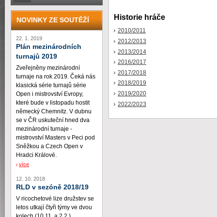
Historie hráče
NOVINKY ZE SOUTĚŽÍ
2010/2011
22. 1. 2019
2012/2013
Plán mezinárodních
2013/2014
turnajů 2019
2016/2017
Zveřejněny mezinárodní
2017/2018
turnaje na rok 2019. Čeká nás
2018/2019
klasická série turnajů série
2019/2020
Open i mistrovství Evropy,
které bude v listopadu hostit
2022/2023
německý Chemnitz. V dubnu
se v ČR uskuteční hned dva
mezinárodní turnaje -
mistrovství Masters v Peci pod
Sněžkou a Czech Open v
Hradci Králové.
více
12. 10. 2018
RLD v sezóně 2018/19
V ricochetové lize družstev se
letos utkají čtyři týmy ve dvou
kolech (10.11. a 2.2.)